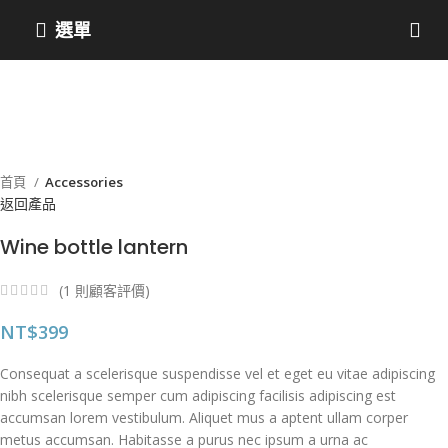
選單
熱門
點擊放大
首頁
Accessories
返回產品
Wine bottle lantern
(
1
則顧客評價)
NT$
399
Consequat a scelerisque suspendisse vel et eget eu vitae adipiscing
nibh scelerisque semper cum adipiscing facilisis adipiscing est
accumsan lorem vestibulum. Aliquet mus a aptent ullam corper
metus accumsan. Habitasse a purus nec ipsum a urna ac