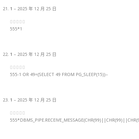
1
–
2025 年 12 月 25 日
555*1
1
–
2025 年 12 月 25 日
555-1 OR 49=(SELECT 49 FROM PG_SLEEP(15))–
1
–
2025 年 12 月 25 日
555*DBMS_PIPE.RECEIVE_MESSAGE(CHR(99)||CHR(99)||CHR(9