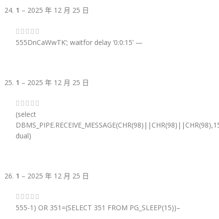
1
–
2025 年 12 月 25 日
555DnCaWwTK’; waitfor delay ‘0:0:15’ —
1
–
2025 年 12 月 25 日
(select
DBMS_PIPE.RECEIVE_MESSAGE(CHR(98)||CHR(98)||CHR(98),15
dual)
1
–
2025 年 12 月 25 日
555-1) OR 351=(SELECT 351 FROM PG_SLEEP(15))–