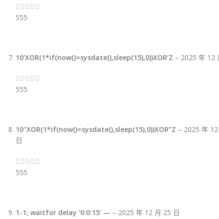
555
10’XOR(1*if(now()=sysdate(),sleep(15),0))XOR’Z
–
2025 年 12
555
10″XOR(1*if(now()=sysdate(),sleep(15),0))XOR”Z
–
2025 年 12
日
555
1-1; waitfor delay ‘0:0:15’ —
–
2025 年 12 月 25 日