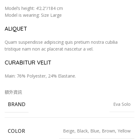
Model’s height: 4’2.2”/184 cm
Model is wearing: Size Large
ALIQUET
Quam suspendisse adipiscing quis pretium nostra cubilia
tristique nam non ac placerat nascetur a vel.
CURABITUR VELIT
Main: 76% Polyester, 24% Elastane.
額外資訊
BRAND
Eva Solo
COLOR
Beige, Black, Blue, Brown, Yellow