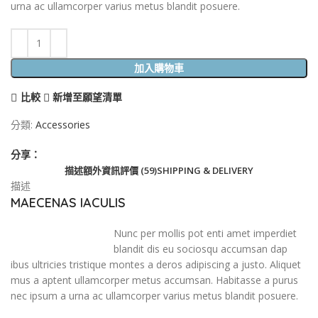
urna ac ullamcorper varius metus blandit posuere.
加入購物車
比較
新增至願望清單
分類:
Accessories
分享：
描述
額外資訊
評價 (59)
SHIPPING & DELIVERY
描述
MAECENAS IACULIS
Nunc per mollis pot enti amet imperdiet
blandit dis eu sociosqu accumsan dap
ibus ultricies tristique montes a deros adipiscing a justo. Aliquet
mus a aptent ullamcorper metus accumsan. Habitasse a purus
nec ipsum a urna ac ullamcorper varius metus blandit posuere.