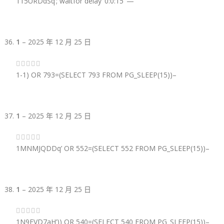
115URDdSq’; waitfor delay ‘0:0:15’ —
1
–
2025 年 12 月 25 日
1-1) OR 793=(SELECT 793 FROM PG_SLEEP(15))–
1
–
2025 年 12 月 25 日
1MNMJQDDq’ OR 552=(SELECT 552 FROM PG_SLEEP(15))–
1
–
2025 年 12 月 25 日
1N9FVD7aH’)) OR 540=(SELECT 540 FROM PG_SLEEP(15))–