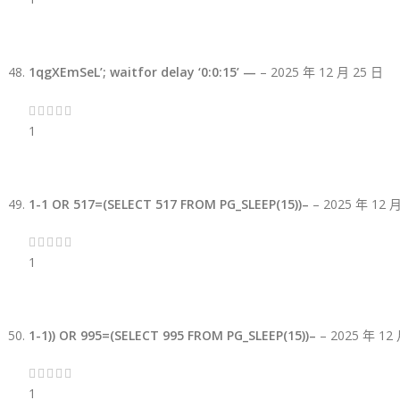
1qgXEmSeL’; waitfor delay ‘0:0:15’ —
–
2025 年 12 月 25 日
1
1-1 OR 517=(SELECT 517 FROM PG_SLEEP(15))–
–
2025 年 12 
1
1-1)) OR 995=(SELECT 995 FROM PG_SLEEP(15))–
–
2025 年 12
1