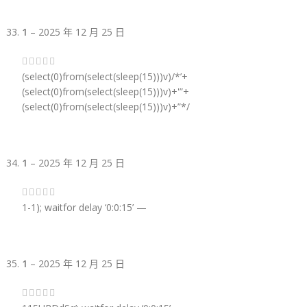
1
–
2025 年 12 月 25 日
(select(0)from(select(sleep(15)))v)/*’+
(select(0)from(select(sleep(15)))v)+'”+
(select(0)from(select(sleep(15)))v)+”*/
1
–
2025 年 12 月 25 日
1-1); waitfor delay ‘0:0:15’ —
1
–
2025 年 12 月 25 日