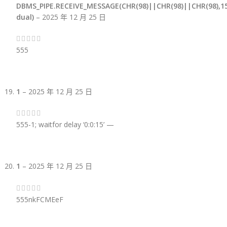
DBMS_PIPE.RECEIVE_MESSAGE(CHR(98)||CHR(98)||CHR(98),1
dual)
–
2025 年 12 月 25 日
555
1
–
2025 年 12 月 25 日
555-1; waitfor delay ‘0:0:15’ —
1
–
2025 年 12 月 25 日
555nkFCMEeF