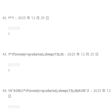
1*1
–
2025 年 12 月 25 日
1
1*if(now()=sysdate(),sleep(15),0)
–
2025 年 12 月 25 日
1
10″XOR(1*if(now()=sysdate(),sleep(15),0))XOR”Z
–
2025 年 12
日