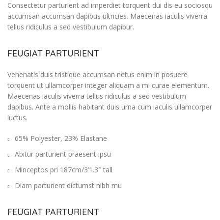
Consectetur parturient ad imperdiet torquent dui dis eu sociosqu
accumsan accumsan dapibus ultricies. Maecenas iaculis viverra
tellus ridiculus a sed vestibulum dapibur.
FEUGIAT PARTURIENT
Venenatis duis tristique accumsan netus enim in posuere
torquent ut ullamcorper integer aliquam a mi curae elementum.
Maecenas iaculis viverra tellus ridiculus a sed vestibulum
dapibus. Ante a mollis habitant duis urna cum iaculis ullamcorper
luctus.
65% Polyester, 23% Elastane
Abitur parturient praesent ipsu
Minceptos pri 187cm/3’1.3″ tall
Diam parturient dictumst nibh mu
FEUGIAT PARTURIENT