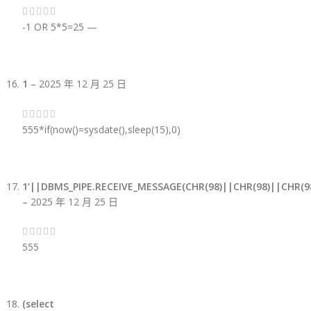
-1 OR 5*5=25 —
1
–
2025 年 12 月 25 日
555*if(now()=sysdate(),sleep(15),0)
1’||DBMS_PIPE.RECEIVE_MESSAGE(CHR(98)||CHR(98)||CHR(98
–
2025 年 12 月 25 日
555
(select