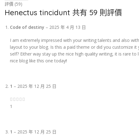
評價 (59)
Henectus tincidunt
共有 59 則評價
Code of destiny
–
2025 年 4 月 13 日
I am extremely impressed with your writing talents and also with
layout to your blog. Is this a paid theme or did you customize it
self? Either way stay up the nice high quality writing, it is rare to
nice blog like this one today
!
1
–
2025 年 12 月 25 日
1
1
–
2025 年 12 月 25 日