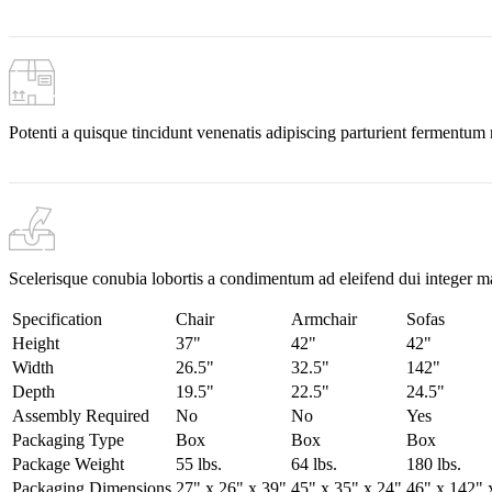
Potenti a quisque tincidunt venenatis adipiscing parturient fermentum 
Scelerisque conubia lobortis a condimentum ad eleifend dui integer m
Specification
Chair
Armchair
Sofas
Height
37"
42"
42"
Width
26.5"
32.5"
142"
Depth
19.5"
22.5"
24.5"
Assembly Required
No
No
Yes
Packaging Type
Box
Box
Box
Package Weight
55 lbs.
64 lbs.
180 lbs.
Packaging Dimensions
27" x 26" x 39"
45" x 35" x 24"
46" x 142" 