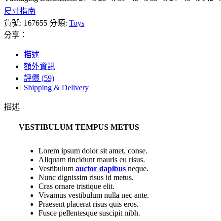
尺寸指南
貨號:
167655
分類:
Toys
分享：
描述
額外資訊
評價 (59)
Shipping & Delivery
描述
VESTIBULUM TEMPUS METUS
Lorem ipsum dolor sit amet, conse.
Aliquam tincidunt mauris eu risus.
Vestibulum
auctor dapibus
neque.
Nunc dignissim risus id metus.
Cras ornare tristique elit.
Vivamus vestibulum nulla nec ante.
Praesent placerat risus quis eros.
Fusce pellentesque suscipit nibh.