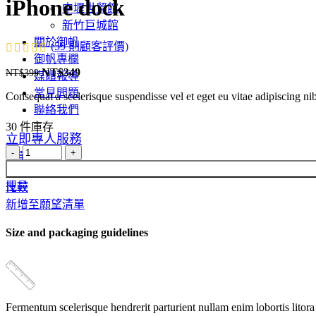
iPhone dock
中壢世貿館
新竹巨城館
關於御帆
(
59
則顧客評價)
御帆專欄
NT$
349
NT$
399
原
目
媒體報導
始
前
常見問題
Consequat a scelerisque suspendisse vel et eget eu vitae adipiscing n
價
價
聯絡我們
格：
格：
30 件庫存
立即專人服務
NT$399。
NT$349。
iPhone
選單
dock
數
搜尋
比較
量
新增至願望清單
Size and packaging guidelines
Fermentum scelerisque hendrerit parturient nullam enim lobortis litora 