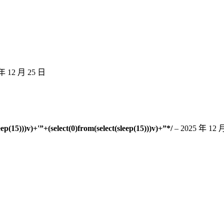
 年 12 月 25 日
leep(15)))v)+'”+(select(0)from(select(sleep(15)))v)+”*/
–
2025 年 12 