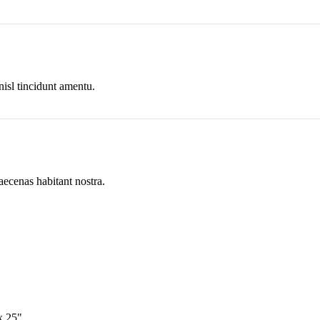
nisl tincidunt
amentu
.
aecenas habitant nostra.
x 25"