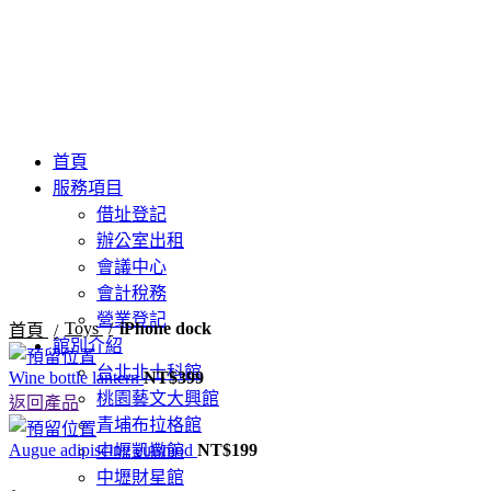
首頁
服務項目
借址登記
-13%
辦公室出租
會議中心
會計稅務
點擊放大
營業登記
Toys
iPhone dock
首頁
館別介紹
台北北士科館
Wine bottle lantern
NT$
399
桃園藝文大興館
返回產品
青埔布拉格館
Augue adipiscing euismod
NT$
199
中壢凱撒館
中壢財星館