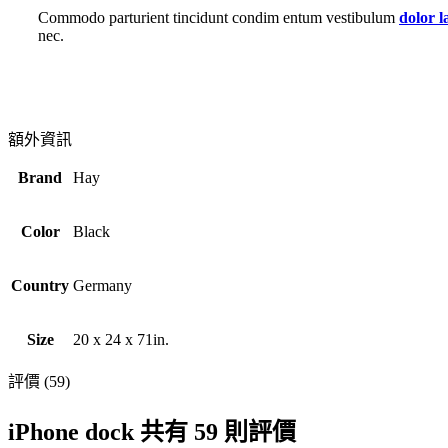
Commodo parturient tincidunt condim entum vestibulum
dolor l
nec.
額外資訊
Brand
Hay
Color
Black
Country
Germany
Size
20 x 24 x 71in.
評價 (59)
iPhone dock
共有 59 則評價