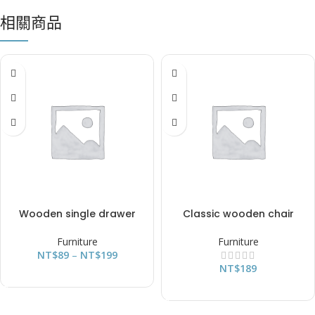
相關商品
Wooden single drawer
Classic wooden chair
Furniture
Furniture
NT$
89
–
NT$
199
NT$
189
查看商品
加入購物車