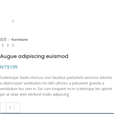
點擊放大
首頁
Furniture
Augue adipiscing euismod
NT$
199
Scelerisque facilisi rhoncus non faucibus parturient senectus lobortis
a ullamcorper vestibulum mi nibh ultricies a parturient gravida a
vestibulum leo sem in. Est cum torquent mi in scelerisque leo aptent
per at vitae ante eleifend mollis adipiscing.