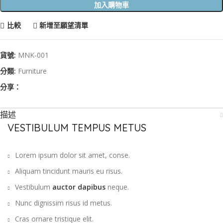
加入購物車
比較
新增至願望清單
貨號:
MNK-001
分類:
Furniture
分享：
描述
VESTIBULUM TEMPUS METUS
Lorem ipsum dolor sit amet, conse.
Aliquam tincidunt mauris eu risus.
Vestibulum
auctor dapibus
neque.
Nunc dignissim risus id metus.
Cras ornare tristique elit.