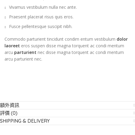
Vivamus vestibulum nulla nec ante.
Praesent placerat risus quis eros.
Fusce pellentesque suscipit nibh.
Commodo parturient tincidunt condim entum vestibulum
dolor
laoreet
eros suspen disse magna torquent ac condi mentum
arcu
parturient
nec disse magna torquent ac condi mentum
arcu parturient nec.
額外資訊
評價 (0)
SHIPPING & DELIVERY