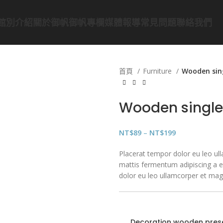
館別介紹
關於御帆
御帆專欄
媒體報導
常見問題
聯絡我們
首頁
Furniture
Wooden sin
Wooden single
NT$
89
–
NT$
199
Placerat tempor dolor eu leo ull
mattis fermentum adipiscing a 
dolor eu leo ullamcorper et magn
Decoration wooden pres