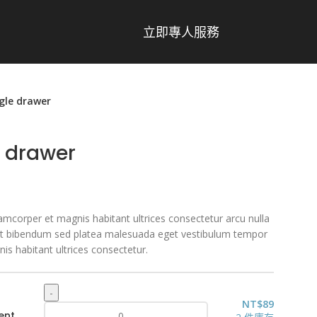
立即專人服務
gle drawer
 drawer
amcorper et magnis habitant ultrices consectetur arcu nulla
et bibendum sed platea malesuada eget vestibulum tempor
is habitant ultrices consectetur.
NT$
89
ent