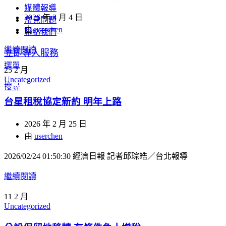
媒體報導
2026 年 3 月 4 日
常見問題
由
userchen
聯絡我們
繼續閱讀
立即專人服務
選單
25
2 月
Uncategorized
搜尋
台星租稅協定新約 明年上路
2026 年 2 月 25 日
由
userchen
2026/02/24 01:50:30 經濟日報 記者邱琮皓／台北報導
繼續閱讀
11
2 月
Uncategorized