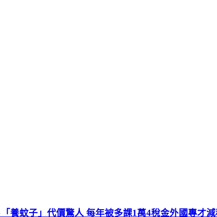
「養蚊子」代價驚人 每年被多課1萬4稅金外國專才減