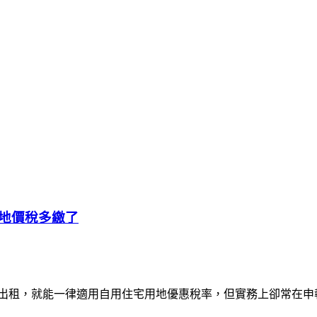
地價稅多繳了
住、沒有出租，就能一律適用自用住宅用地優惠稅率，但實務上卻常在申報