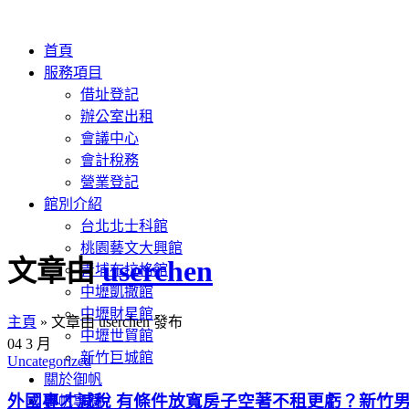
首頁
服務項目
借址登記
辦公室出租
會議中心
會計稅務
營業登記
館別介紹
台北北士科館
桃園藝文大興館
文章由
userchen
青埔布拉格館
中壢凱撒館
中壢財星館
主頁
»
文章由 userchen 發布
中壢世貿館
04
3 月
新竹巨城館
Uncategorized
關於御帆
外國專才減稅 有條件放寬房子空著不租更虧？新竹男
御帆專欄