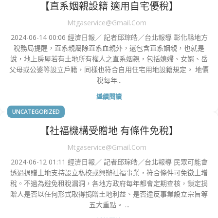
【直系姻親設籍 適用自宅優稅】
Mtgaservice@gmail.com
2024-06-14 00:06 經濟日報／ 記者邱琮皓／台北報導 彰化縣地方
稅務局提醒，直系親屬除直系血親外，還包含直系姻親，也就是
說，地上房屋若有土地所有權人之直系姻親，包括媳婦、女婿、岳
父母或公婆等設立戶籍，同樣也符合自用住宅用地設籍規定。 地價
稅每年...
繼續閱讀
UNCATEGORIZED
【社福機構受贈地 有條件免稅】
Mtgaservice@gmail.com
2024-06-12 01:11 經濟日報／ 記者邱琮皓／台北報導 民眾可能會
透過捐贈土地支持設立私校或興辦社福事業，符合條件可免徵土增
稅。不過為避免租稅漏洞，各地方政府每年都會定期查核，鎖定捐
贈人是否以任何形式取得捐贈土地利益、是否違反事業設立宗旨等
五大重點。 ...