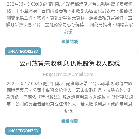
2024-06-19 00:03 經濟日報／ 記者邱琮皓／台北報導 電子商務熱
絡，中小型網購平台如雨後春筍，財政部北區國稅局表示，稽徵機
關會蒐集金流、物流、資訊流等多元資料，選案查核異常案件，並
緊盯新興交易平台，提醒商家勿心存僥倖。 國稅局指出，網路賣家
為擴...
繼續閱讀
UNCATEGORIZED
公司放貸未收利息 仍應設算收入課稅
Mtgaservice@gmail.com
2024-06-17 00:45 經濟日報／ 記者邱琮皓／台北報導 財政部中區
國稅局表示，公司出借資金給他人，若未收取利息，或雙方約定利
息偏低，仍應依《所得稅法》規定設算利息收入課稅。 所得稅法規
定，公司的資金借給股東或任何他人，若未收取利息，或約定利息
偏低...
繼續閱讀
UNCATEGORIZED