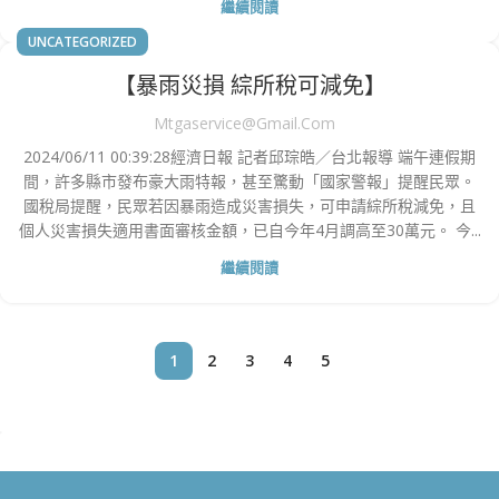
繼續閱讀
UNCATEGORIZED
【暴雨災損 綜所稅可減免】
Mtgaservice@gmail.com
2024/06/11 00:39:28經濟日報 記者邱琮皓／台北報導 端午連假期
間，許多縣市發布豪大雨特報，甚至驚動「國家警報」提醒民眾。
國稅局提醒，民眾若因暴雨造成災害損失，可申請綜所稅減免，且
個人災害損失適用書面審核金額，已自今年4月調高至30萬元。 今...
繼續閱讀
1
2
3
4
5