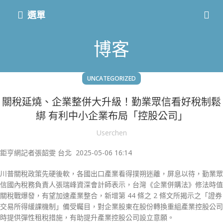
選單
博客
UNCATEGORIZED
關稅延燒、企業整併大升級！勤業眾信看好稅制鬆
綁 有利中小企業布局「控股公司」
Userchen
鉅亨網記者張韶雯 台北 2025-05-06 16:14
川普關稅政策先硬後軟，各國出口產業看得撲朔迷離，屏息以待，勤業眾
信國內稅務負責人張瑞峰資深會計師表示，台灣《企業併購法》修法時值
關稅戰爆發，有望加速產業整合，新增第 44 條之 2 條文所揭示之「證券
交易所得緩課機制」備受矚目，對企業股東在股份轉換重組產業控股公司
時提供彈性租稅措施，有助提升產業控股公司設立意願。