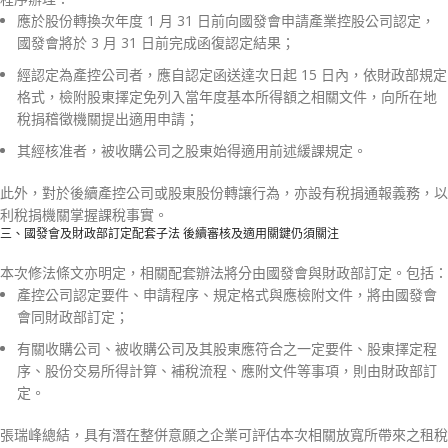
應於股份轉換次年度 1 月 31 日前向國發會申請產業控股公司認定，
國發會將於 3 月 31 日前完成函復認定結果；
經認定為產控公司者，應自認定函送達次日起 15 日內，依財政部規定
格式，檢附股東擇定免列入當年度基本所得額之相關文件，向所在地
稅捐稽徵機關提出適用申請；
其經核准者，被收購公司之股東始得適用前述緩課規定。
此外，對於後續產控公司或股東股份轉讓行為，亦設有稅捐通報義務，以
利稅捐機關掌握課稅事實。
三、國發會及財政部訂定配套子法 後續審核及適用關鍵仍須關注
本次修法條文亦明定，相關配套辦法將分由國發會與財政部訂定。包括：
產控公司認定要件、申請程序、規定格式與應檢附文件，將由國發會
會同財政部訂定；
有關收購公司、被收購公司及其股東應符合之一定要件、股東擇定程
序、股份交易所得計算、補稅流程、應附文件等事項，則由財政部訂
定。
張瑞峰總結，具有潛在整併意願之企業可評估本次相關放寬所帶來之租稅