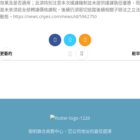
效果及是否適用；且須特別注意本次緩課機制並未提供緩課孰低優惠，而
是未來須就全部轉讓價格課稅，後續仍須密切追蹤後續相關子辦法之立法
動態。https://news.cnyes.com/news/id/5962750
更新的
較早
御帆聯合商務中心，您公司地址的最佳選擇