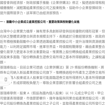
國發會與經濟部、財政部攜手推動《企業併購法》修正，擬透過新增租稅
緩繳機制，減輕籌組產業控股公司之股東稅負，協助中小企業發揮綜效、
提升國際競爭力，該草案已由經濟部預告。
一、 鼓勵中小企業成立產業控股公司，重要政策與稅制優化並進
台灣中小企業實力雄厚，擁有眾多具創新研發與技術優勢的隱形冠軍，但
在缺乏整體資源整合與資本規模支持下，長期處於分散經營狀態，故政府
近年積極推動鼓勵中小企業透過籌組產業控股公司，提升治理與資源統籌
能力，以利跨足國際市場、進軍世界盃。時值關稅戰爆發，藉由產業整合
優化競爭力更是本次修法重要助益。惟實務上股份轉換組成產業控股公司
其股東多面臨「股份轉換產生證券交易所得之基本所得額課稅」之課稅議
題。
張瑞峰指出，目前企業可透過《企業併購法》第 29 條股份轉換機制，將
既有公司納入新設產業控股公司旗下，惟轉換過程中所產生之證券交易所
得不論個人股東或法人股東皆可能面臨證券交易所得將列入基本所得額課
稅議題，形成即期稅負壓力，導致企業意願打折影響合組產控公司之進
展。
張瑞峰舉例，股東 A（假設為國內個人股東）以 10 元成立甲公司，甲公
司營運表現穩健、市值節節攀升，幾年後擬與同業合組產業控股公司，將
甲公司股份轉換為產業控股公司之子公司，並取得產業控股公司所發行之