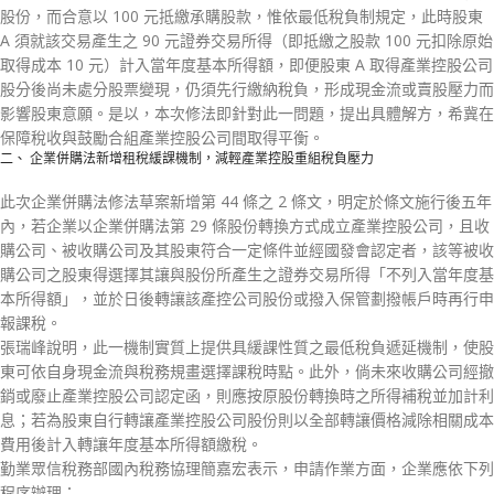
股份，而合意以 100 元抵繳承購股款，惟依最低稅負制規定，此時股東
A 須就該交易產生之 90 元證券交易所得（即抵繳之股款 100 元扣除原始
取得成本 10 元）計入當年度基本所得額，即便股東 A 取得產業控股公司
股分後尚未處分股票變現，仍須先行繳納稅負，形成現金流或賣股壓力而
影響股東意願。是以，本次修法即針對此一問題，提出具體解方，希冀在
保障稅收與鼓勵合組產業控股公司間取得平衡。
二、 企業併購法新增租稅緩課機制，減輕產業控股重組稅負壓力
此次企業併購法修法草案新增第 44 條之 2 條文，明定於條文施行後五年
內，若企業以企業併購法第 29 條股份轉換方式成立產業控股公司，且收
購公司、被收購公司及其股東符合一定條件並經國發會認定者，該等被收
購公司之股東得選擇其讓與股份所產生之證券交易所得「不列入當年度基
本所得額」，並於日後轉讓該產控公司股份或撥入保管劃撥帳戶時再行申
報課稅。
張瑞峰說明，此一機制實質上提供具緩課性質之最低稅負遞延機制，使股
東可依自身現金流與稅務規畫選擇課稅時點。此外，倘未來收購公司經撤
銷或廢止產業控股公司認定函，則應按原股份轉換時之所得補稅並加計利
息；若為股東自行轉讓產業控股公司股份則以全部轉讓價格減除相關成本
費用後計入轉讓年度基本所得額繳稅。
勤業眾信稅務部國內稅務協理簡嘉宏表示，申請作業方面，企業應依下列
程序辦理：