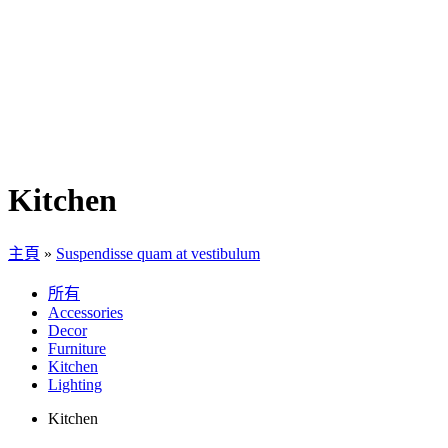
Kitchen
主頁
»
Suspendisse quam at vestibulum
所有
Accessories
Decor
Furniture
Kitchen
Lighting
Kitchen