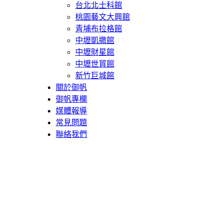
台北北士科館
桃園藝文大興館
青埔布拉格館
中壢凱撒館
中壢財星館
中壢世貿館
新竹巨城館
關於御帆
御帆專欄
媒體報導
常見問題
聯絡我們