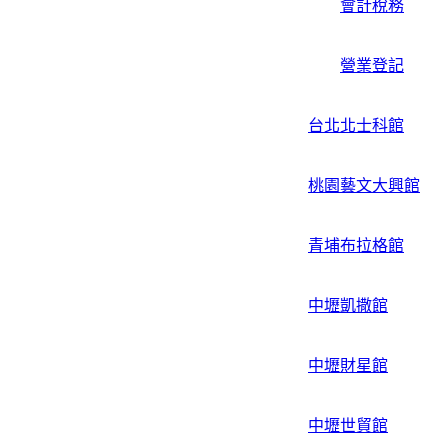
會計稅務
營業登記
台北北士科館
桃園藝文大興館
青埔布拉格館
中壢凱撒館
中壢財星館
中壢世貿館