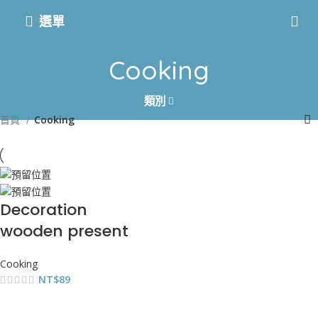
選單
Cooking
類別
首頁
Cooking
Decoration
wooden present
Cooking
NT$
89
加入購物車