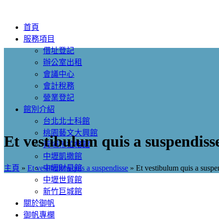
首頁
服務項目
借址登記
辦公室出租
會議中心
會計稅務
營業登記
館別介紹
台北北士科館
桃園藝文大興館
Et vestibulum quis a suspendiss
青埔布拉格館
中壢凱撒館
主頁
»
Et vestibulum quis a suspendisse
»
Et vestibulum quis a suspe
中壢財星館
中壢世貿館
新竹巨城館
關於御帆
御帆專欄