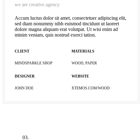
we are creative agency
Accum luctus dolor sit amet, consectetuer adipiscing elit,
sed diam nonummy nibh euismod tincidunt ut laoreet
dolore magna aliquam erat volutpat. Ut wisi enim ad
minim veniam, quis nostrud exerci tation.
CLIENT
MATERIALS
MINDSPARKLE SHOP
WOOD, PAPER
DESIGNER
WEBSITE
JOHN DOE
XTEMOS.COM/WOOD
03.