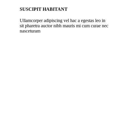
SUSCIPIT HABITANT
Ullamcorper adipiscing vel hac a egestas leo in
sit pharetra auctor nibh mauris mi cum curae nec
nasceturam