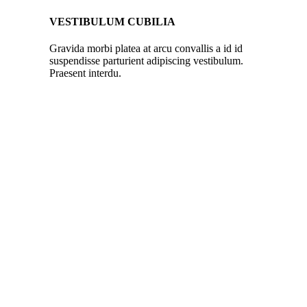
VESTIBULUM CUBILIA
Gravida morbi platea at arcu convallis a id id
suspendisse parturient adipiscing vestibulum.
Praesent interdu.