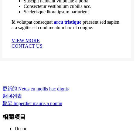
Suscipit habitant vulputate a porta.
Consectetur vestibulum cubilia acc.
Scelerisque litora ipsum parturient.
Id volutpat consequat
arcu tristique
praesent sed sapien
a a sagittis sit condimentum hac ut congue.
VIEW MORE
CONTACT US
更新的
Netus eu mollis hac dignis
返回列表
較早
Imperdiet mauris a nontin
相關項目
Decor