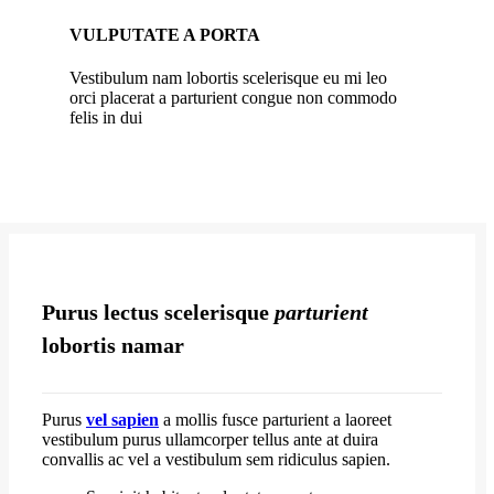
VULPUTATE A PORTA
Vestibulum nam lobortis scelerisque eu mi leo
orci placerat a parturient congue non commodo
felis in dui
Purus lectus scelerisque
parturient
lobortis namar
Purus
vel sapien
a mollis fusce parturient a laoreet
vestibulum purus ullamcorper tellus ante at duira
convallis ac vel a vestibulum sem ridiculus sapien.