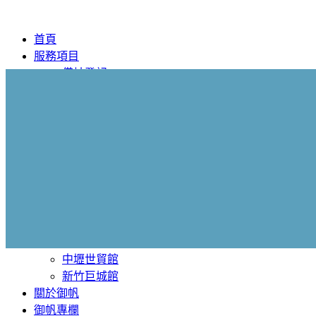
首頁
服務項目
借址登記
辦公室出租
會議中心
會計稅務
營業登記
館別介紹
台北北士科館
桃園藝文大興館
青埔布拉格館
中壢凱撒館
中壢財星館
中壢世貿館
新竹巨城館
關於御帆
御帆專欄