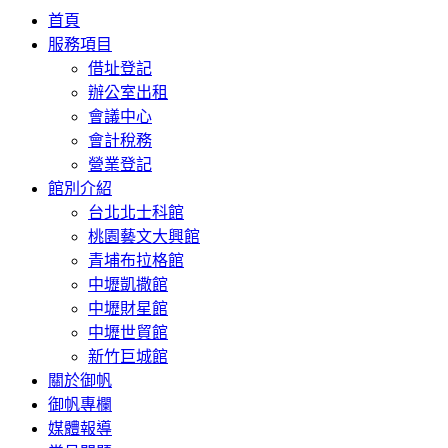
首頁
服務項目
借址登記
辦公室出租
會議中心
會計稅務
營業登記
館別介紹
台北北士科館
桃園藝文大興館
青埔布拉格館
中壢凱撒館
中壢財星館
中壢世貿館
新竹巨城館
關於御帆
御帆專欄
媒體報導