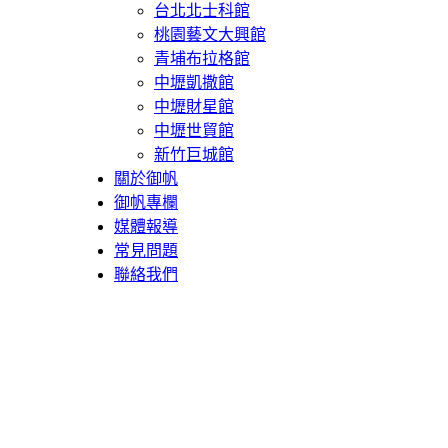
台北北士科館
桃園藝文大興館
青埔布拉格館
中壢凱撒館
中壢財星館
中壢世貿館
新竹巨城館
關於御帆
御帆專欄
媒體報導
常見問題
聯絡我們