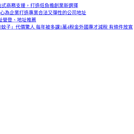
站式商務支援，打造低負擔創業新選擇
中心為企業打造專業合法又彈性的公司地址
址營登、地址推薦
蚊子」代價驚人 每年被多課1萬4稅金外國專才減稅 有條件放寬