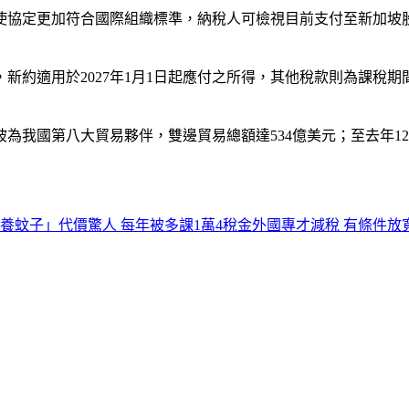
使協定更加符合國際組織標準，納稅人可檢視目前支付至新加坡
新約適用於2027年1月1日起應付之所得，其他稅款則為課稅期間
為我國第八大貿易夥伴，雙邊貿易總額達534億美元；至去年12
養蚊子」代價驚人 每年被多課1萬4稅金外國專才減稅 有條件放