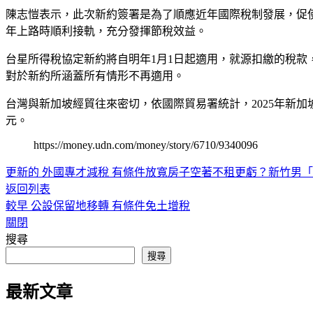
陳志愷表示，此次新約簽署是為了順應近年國際稅制發展，促
年上路時順利接軌，充分發揮節稅效益。
台星所得稅協定新約將自明年1月1日起適用，就源扣繳的稅款，
對於新約所涵蓋所有情形不再適用。
台灣與新加坡經貿往來密切，依國際貿易署統計，2025年新加坡
元。
https://money.udn.com/money/story/6710/9340096
更新的
外國專才減稅 有條件放寬房子空著不租更虧？新竹男「
返回列表
較早
公設保留地移轉 有條件免土增稅
關閉
搜尋
搜尋
最新文章