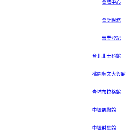
會議中心
會計稅務
營業登記
台北北士科館
桃園藝文大興館
青埔布拉格館
中壢凱撒館
中壢財星館