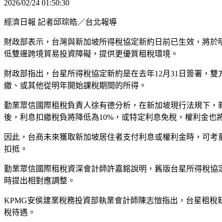
2026/02/24 01:50:30
經濟日報 記者邱琮皓／台北報導
財政部表示，台灣與新加坡所得稅協定新約日前已生效，將於
低雙邊跨境貿易投資障礙，提供更優質租稅環境。
財政部指出，台星所得稅協定新約是在去年12月31日簽署，
繳、或其他從明年開始課稅期間的所得。
勤業眾信國際租稅負責人徐有德分析，在新加坡現行法規下，新
後，利息扣繳稅負將降低為10%，或特定利息免稅，權利金也將
因此，台商未來獲取新加坡居住者支付利息或權利金時，可考
扣抵。
勤業眾信國際租稅資深會計師許嘉銘說明，舊版台星所得稅協
時提出相對應調整。
KPMG安侯建業稅務投資部執業會計師陳志愷指出，台星租
稅待遇。