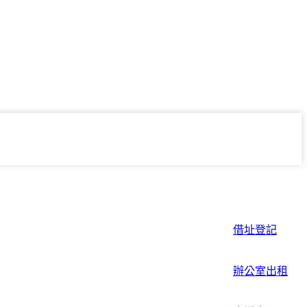
借址登記
辦公室出租