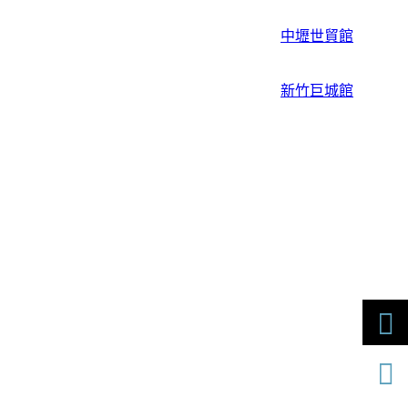
中壢世貿館
新竹巨城館