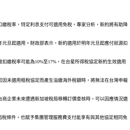
扣繳稅率，特定利息支付可適用免稅，專家分析，新約將有助降
明年元旦起適用。財政部表示，新約適用於明年元旦起應付就源扣
繳稅率可能為10%至17%，在台星所得稅協定新約生效適用
若因未適用租稅協定而產生溢繳海外稅額時，將無法在台灣申報
台商企業未來遭遇新加坡稅局移轉訂價查核時，可以因應情況適
租稅條件，也賦予集團管理服務費支付能享有與其他協定相同免