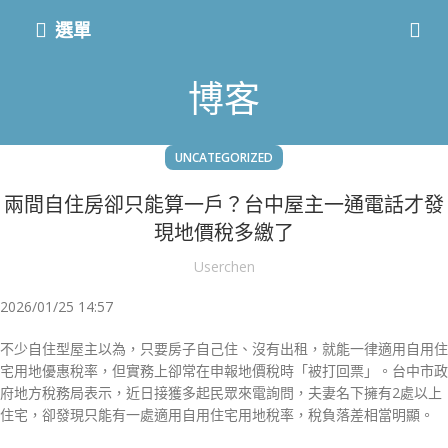
選單
博客
UNCATEGORIZED
兩間自住房卻只能算一戶？台中屋主一通電話才發
現地價稅多繳了
Userchen
2026/01/25 14:57
不少自住型屋主以為，只要房子自己住、沒有出租，就能一律適用自用住
宅用地優惠稅率，但實務上卻常在申報地價稅時「被打回票」。台中市政
府地方稅務局表示，近日接獲多起民眾來電詢問，夫妻名下擁有2處以上
住宅，卻發現只能有一處適用自用住宅用地稅率，稅負落差相當明顯。