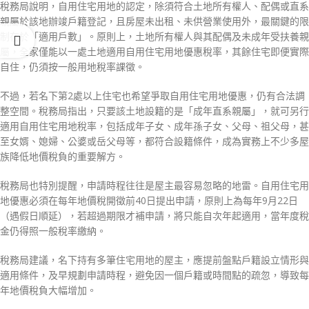
稅務局說明，自用住宅用地的認定，除須符合土地所有權人、配偶或直系
親屬於該地辦竣戶籍登記，且房屋未出租、未供營業使用外，最關鍵的限
制在於「適用戶數」。原則上，土地所有權人與其配偶及未成年受扶養親
屬，全家僅能以一處土地適用自用住宅用地優惠稅率，其餘住宅即便實際
自住，仍須按一般用地稅率課徵。
不過，若名下第2處以上住宅也希望爭取自用住宅用地優惠，仍有合法調
整空間。稅務局指出，只要該土地設籍的是「成年直系親屬」，就可另行
適用自用住宅用地稅率，包括成年子女、成年孫子女、父母、祖父母，甚
至女婿、媳婦、公婆或岳父母等，都符合設籍條件，成為實務上不少多屋
族降低地價稅負的重要解方。
稅務局也特別提醒，申請時程往往是屋主最容易忽略的地雷。自用住宅用
地優惠必須在每年地價稅開徵前40日提出申請，原則上為每年9月22日
（遇假日順延），若超過期限才補申請，將只能自次年起適用，當年度稅
金仍得照一般稅率繳納。
稅務局建議，名下持有多筆住宅用地的屋主，應提前盤點戶籍設立情形與
適用條件，及早規劃申請時程，避免因一個戶籍或時間點的疏忽，導致每
年地價稅負大幅增加。