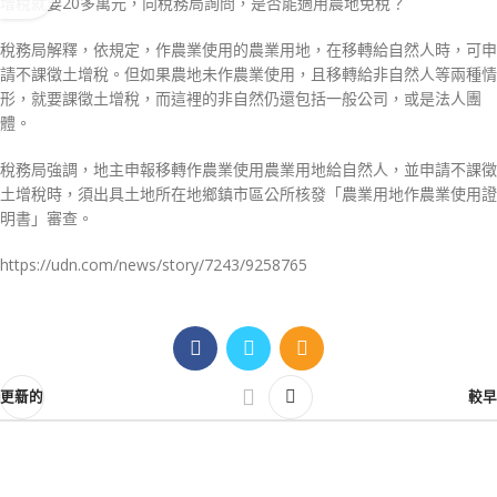
增稅就要20多萬元，向稅務局詢問，是否能適用農地免稅？
稅務局解釋，依規定，作農業使用的農業用地，在移轉給自然人時，可申
請不課徵土增稅。但如果農地未作農業使用，且移轉給非自然人等兩種情
形，就要課徵土增稅，而這裡的非自然仍還包括一般公司，或是法人團
體。
稅務局強調，地主申報移轉作農業使用農業用地給自然人，並申請不課徵
土增稅時，須出具土地所在地鄉鎮市區公所核發「農業用地作農業使用證
明書」審查。
https://udn.com/news/story/7243/9258765
更新的
較早