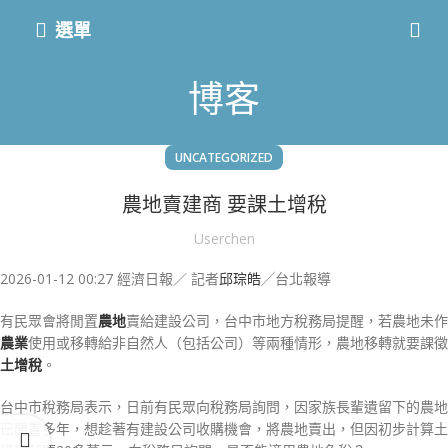
選單
博客
UNCATEGORIZED
農地賣建商 要課土增稅
Userchen
2026-01-12 00:27 經濟日報／ 記者
邱琮皓
╱台北報導
有民眾會將閒置
農地
賣給建設公司，台中市地方稅務局提醒，若農地未作
農業
使用或移轉給非自然人（包括公司）等兩種情形，農地移轉就要課徵
土增稅
。
台中市稅務局表示，日前有民眾向稅務局詢問，因家族長輩遺留下的農地
已閒置多年，想趁著有建設公司收購機會，將農地賣出，但因初步計算土