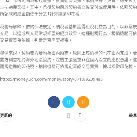
印花稅課徵範圍為銀錢收據、買賣動產契據、承攬契據、典賣、讓受及分
割不動產契據。其中，承攬契約應於契約書立後交付或使用時，依照契約
所記載的總金額依千分之1計算繳納印花稅。
稅務局解釋，依納保法規定，納稅者基於獲得租稅利益為目的，以非常規
交易，以達成與交易常規相當的經濟效果，這種避稅行為，稅捐機關可依
交易實質為依據，判斷是否需要補稅。
舉例來說，契約雙方若均為國內廠商，原則上履約標的也在國內完成，若
雙方刻意相約海外地區簽約，趁機主張這並非在國內簽立的應稅憑證，進
而規避繳納印花稅，稽徵機關可依規定審認交易實質，據以課徵印花稅。
https://money.udn.com/money/story/6710/9239485
更新的
較早