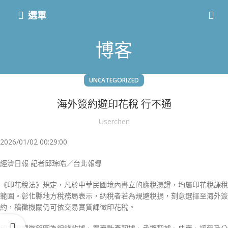
選單
博客
UNCATEGORIZED
海外簽約避印花稅 行不通
Userchen
2026/01/02 00:29:00
經濟日報 記者邱琮皓／台北報導
《印花稅法》規定，凡於中華民國境內書立的應稅憑證，均屬印花稅課稅
範圍。彰化縣地方稅務局表示，納稅者若為規避稅捐，刻意選擇至海外簽
約，稽徵機關仍可依交易實質課徵印花稅。