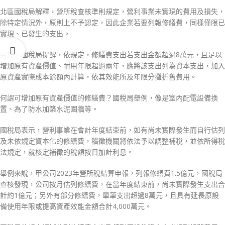
北區國稅局解釋，營所稅查核準則規定，營利事業未實現的費用及損失，
除特定情況外，原則上不予認定，因此企業若要列報修繕費，同樣僅限已
實現、已發生的支出。
另外，國稅局提醒，依規定，修繕費支出若支出金額超過8萬元，且足以
增加原有資產價值、耐用年限超過兩年，應將該支出列為資本支出，加入
原資產實際成本餘額內計算，依其效能所及年限分攤折舊費用。
何謂可增加原有資產價值的修繕費？國稅局舉例，像是室內配電設備換
置、為了防水加築水泥圍牆等。
國稅局表示，營利事業在會計年度結束前，如有尚未實際發生而自行估列
及未依規定資本化的修繕費，稽徵機關將依法予以調整補稅，並依所得稅
法規定，就核定補徵的稅額按日加計利息。
舉例來說，甲公司2023年營所稅結算申報，列報修繕費1.5億元，國稅局
查核發現，公司按月估列修繕費，在當年度結束前，尚未實際發生支出合
計約1億元；另外有部分修繕費，單筆支出超過8萬元，且具有延長原設
備使用年限或提高資產效能金額合計4,000萬元。