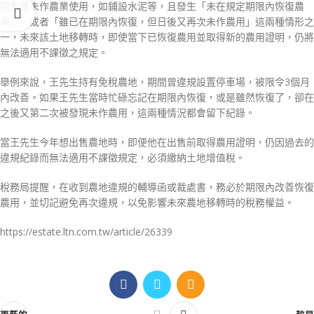
關查獲未作農業使用，如鋪設水泥等，且發生「未在規定期限內恢復農
用」，或者「雖已在期限內恢復，但日後又再次未作農用」這兩種情形之
一，未來該土地移轉時，即使當下已恢復農用並取得新的農用證明，仍將
無法適用不課徵之規定。
舉例來說，王先生持有免稅農地，期間曾違規設置停車場，被限令3個月
內改善。如果王先生當時忙碌忘記在期限內恢復，或是雖然恢復了，卻在
之後又第二次被發現未作農用，這兩種情況都會留下紀錄。
當王先生今年想出售農地時，即便他在出售前取得農用證明，仍因過去的
違規紀錄而無法適用不課徵規定，必須繳納土地增值稅。
稅務局提醒，在收到農地違規的輔導函或裁處書，務必於期限內改善恢復
農用，並切記避免再次違規，以免影響未來農地移轉時的稅務權益。
https://estate.ltn.com.tw/article/26339