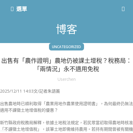
選單
博客
UNCATEGORIZED
出售有「農作證明」農地仍被課土增稅？稅務局：
「兩情況」永不適用免稅
Userchen
2025/12/11 14:03文/記者朱語蕎
出售農地時已順利取得「農業用地作農業使用證明書」，為何最終仍無法
適用不課徵土地增值稅的優惠？
新竹縣政府稅務局解釋，依據土地稅法規定，若民眾當初取得農地時核准
「不課徵土地增值稅」，該筆土地即需維持農用。若持有期間曾被有關機