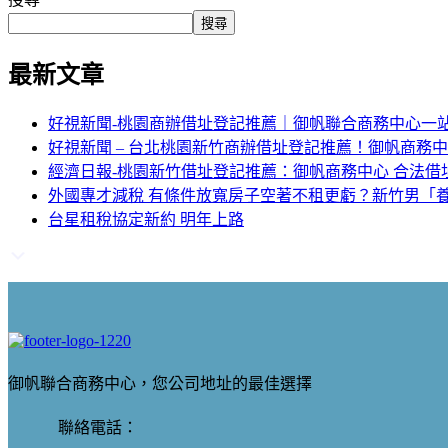
搜尋
最新文章
好視新聞-桃園商辦借址登記推薦｜御帆聯合商務中心一
好視新聞 – 台北桃園新竹商辦借址登記推薦！御帆商務
經濟日報-桃園新竹借址登記推薦：御帆商務中心 合法借
外國專才減稅 有條件放寬房子空著不租更虧？新竹男「養
台星租稅協定新約 明年上路
御帆聯合商務中心，您公司地址的最佳選擇
聯絡電話：