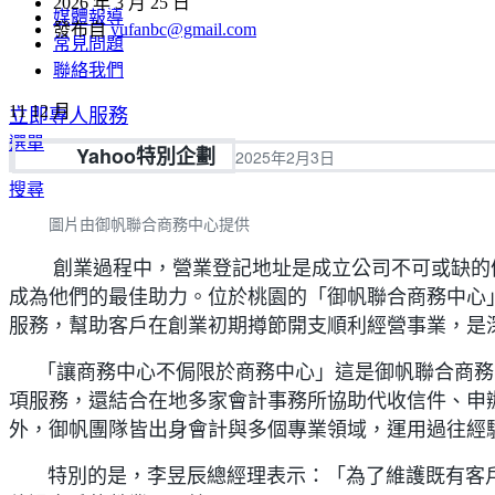
2026 年 3 月 25 日
媒體報導
發布自
yufanbc@gmail.com
常見問題
聯絡我們
11
12 月
立即專人服務
選單
Yahoo特別企劃
2025年2月3日
搜尋
圖片由御帆聯合商務中心提供
創業過程中，營業登記地址是成立公司不可或缺的
成為他們的最佳助力。位於桃園的「御帆聯合商務中心
服務，幫助客戶在創業初期撙節開支順利經營事業，是
「讓商務中心不侷限於商務中心」這是御帆聯合商務
項服務，還結合在地多家會計事務所協助代收信件、申
外，御帆團隊皆出身會計與多個專業領域，運用過往經
特別的是，李昱辰總經理表示：「為了維護既有客戶