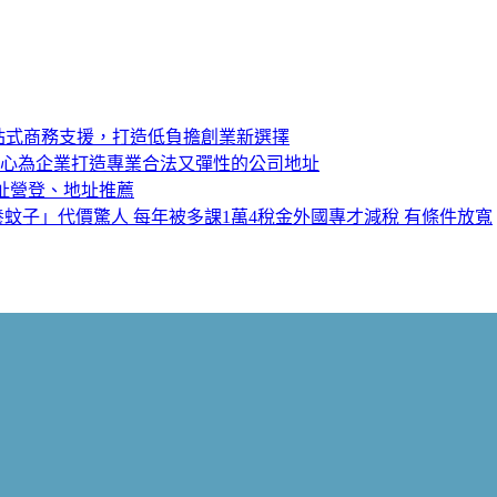
站式商務支援，打造低負擔創業新選擇
中心為企業打造專業合法又彈性的公司地址
址營登、地址推薦
蚊子」代價驚人 每年被多課1萬4稅金外國專才減稅 有條件放寬