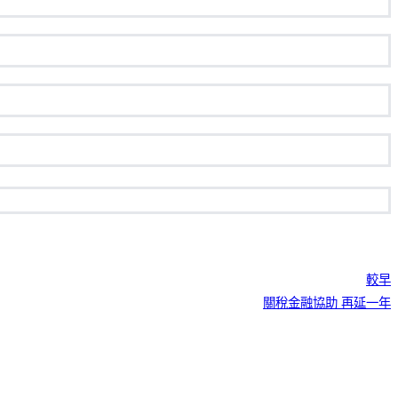
較早
關稅金融協助 再延一年