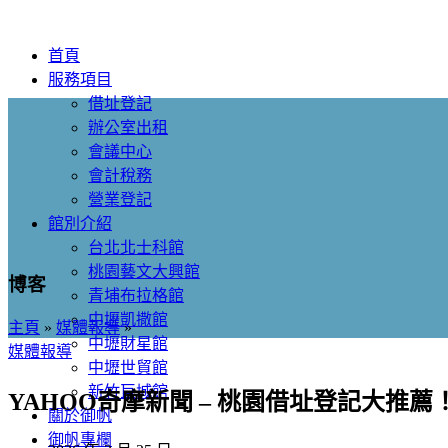
首頁
服務項目
借址登記
辦公室出租
會議中心
會計稅務
營業登記
館別介紹
台北北士科館
桃園藝文大興館
博客
青埔布拉格館
中壢凱撒館
主頁
»
媒體報導
»
中壢財星館
媒體報導
中壢世貿館
新竹巨城館
YAHOO奇摩新聞 – 桃園借址登記大推
關於御帆
御帆專欄