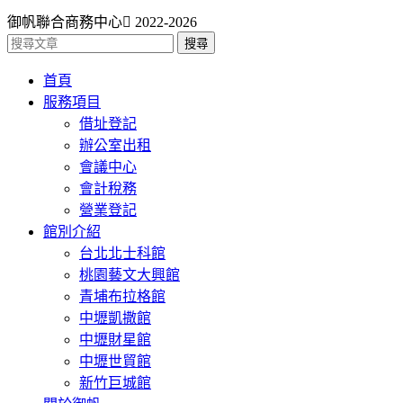
御帆聯合商務中心
2022-2026
搜尋
首頁
服務項目
借址登記
辦公室出租
會議中心
會計稅務
營業登記
館別介紹
台北北士科館
桃園藝文大興館
青埔布拉格館
中壢凱撒館
中壢財星館
中壢世貿館
新竹巨城館