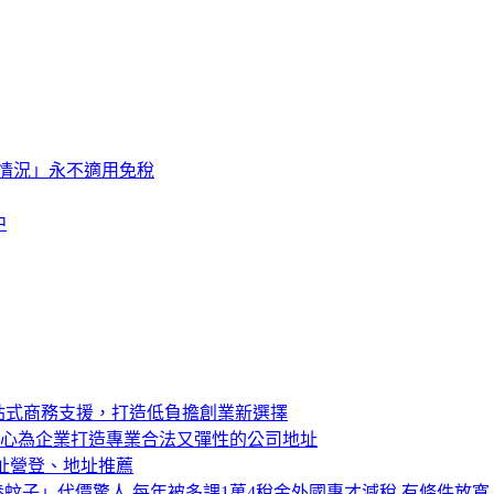
情況」永不適用免稅
中
站式商務支援，打造低負擔創業新選擇
中心為企業打造專業合法又彈性的公司地址
址營登、地址推薦
蚊子」代價驚人 每年被多課1萬4稅金外國專才減稅 有條件放寬