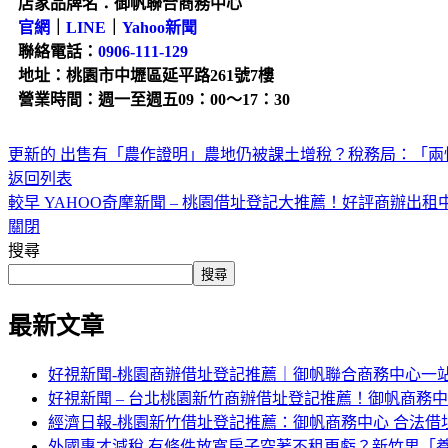
店家品牌名：御帆聯合商務中心
官網
｜
LINE
｜
Yahoo新聞
聯絡電話：
0906-111-129
地址：桃園市中壢區延平路261號7樓
營業時間：週一至週五09：00～17：30
更新的
出售有「農作證明」農地仍被課土增稅？稅務局：「兩
返回列表
較早
YAHOO奇摩新聞 – 桃園借址登記大推薦！好評商辦出租
關閉
搜尋
搜尋
最新文章
好視新聞-桃園商辦借址登記推薦｜御帆聯合商務中心一
好視新聞 – 台北桃園新竹商辦借址登記推薦！御帆商務
經濟日報-桃園新竹借址登記推薦：御帆商務中心 合法借
外國專才減稅 有條件放寬房子空著不租更虧？新竹男「養