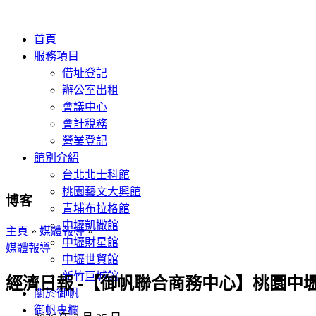
首頁
服務項目
借址登記
辦公室出租
會議中心
會計稅務
營業登記
館別介紹
台北北士科館
桃園藝文大興館
博客
青埔布拉格館
中壢凱撒館
主頁
»
媒體報導
»
中壢財星館
媒體報導
中壢世貿館
新竹巨城館
經濟日報 -【御帆聯合商務中心】桃園中
關於御帆
御帆專欄