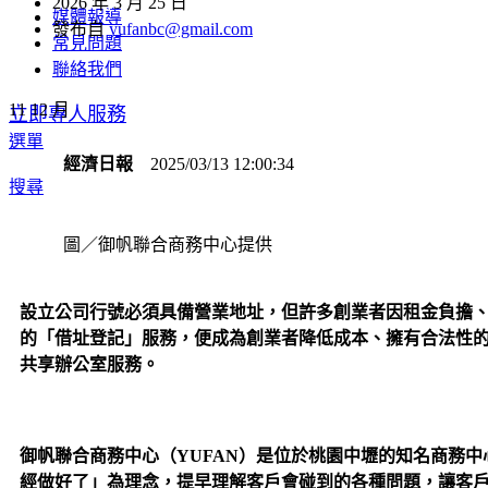
2026 年 3 月 25 日
媒體報導
發布自
yufanbc@gmail.com
常見問題
聯絡我們
11
12 月
立即專人服務
選單
經濟日報
2025/03/13 12:00:34
搜尋
圖／御帆聯合商務中心提供
設立公司行號必須具備營業地址，但許多創業者因租金負擔、
的「借址登記」服務，便成為創業者降低成本、擁有合法性的
共享辦公室服務。
御帆聯合商務中心（YUFAN）是位於桃園中壢的知名商務
經做好了」為理念，提早理解客戶會碰到的各種問題，讓客