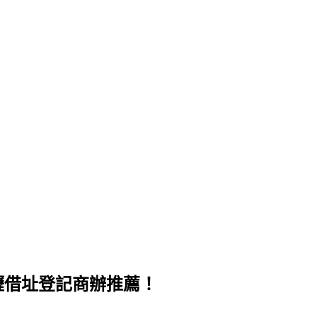
壢借址登記商辦推薦！