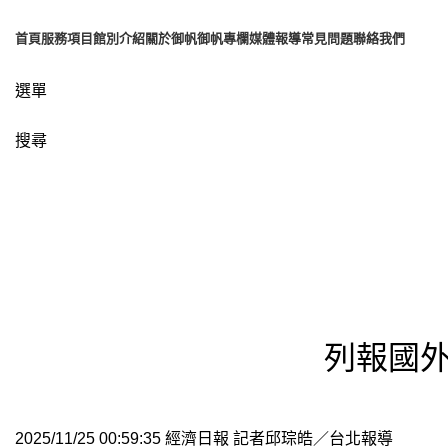
首頁
服務項目
館別介紹
關於御帆
御帆專欄
媒體報導
常見問題
聯絡我們
選單
搜尋
博客
列報國外
2025/11/25 00:59:35 經濟日報 記者邱琮皓／台北報導