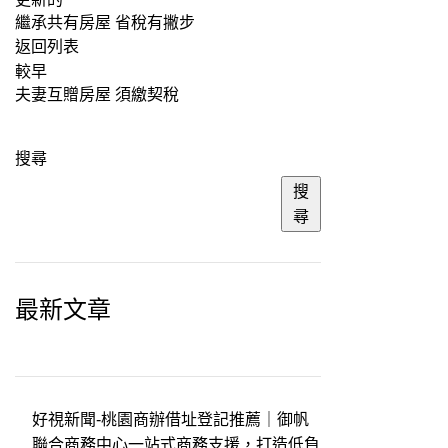
繼承共有房屋 省稅有撇步
返回列表
較早
夫妻互贈房屋 須繳契稅
搜尋
搜
尋
最新文章
好視新聞-桃園商辦借址登記推薦｜御帆
聯合商務中心一站式商務支援，打造低負