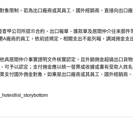
對象限制，若為出口廠商或其員工、國外經銷商、直接向出口廠
，經查甲公司所提示合約、出口報單、匯款單及居間仲介往來郵件
港A廠商的員工，依前述規定，相關支出不能列報，調減佣金支出
他具居間仲介事實證明文件核實認定，且外銷佣金超過出口貨物
，可予以認定；支付佣金應以統一發票或收據或書有受款人姓名
業支付國外佣金對象，如果是出口廠商或其員工、國外經銷商、
hotestlist_storybottom