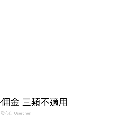
立即專人服務
UNCATEGORIZED
佣金 三類不適用
發布自
Userchen