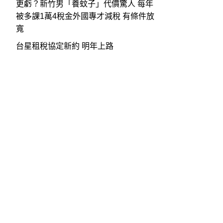
更虧？新竹男「養蚊子」代價驚人 每年
被多課1萬4稅金外國專才減稅 有條件放
寬
台星租稅協定新約 明年上路
聯絡電話：
台北地區總機：02-2828-
中壢地區總機：03-426-