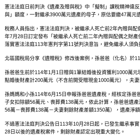
憲法法庭日前判決《遺產及贈與稅》中「擬制」課稅精神違反
與」額度，一對繼承3900萬元遺產的母子，原估要繳47萬
稅務人員指出，憲法法庭判決，被繼承人死亡前2年內贈與配
年7月28日訂定發布「被繼承人死亡前二年內贈與配偶之財
落實憲法法庭113年憲判字第11號判決意旨，避免繼承人須
北區國稅局分享《遺贈稅》修改後案例，孫爸爸（化名）於11
孫爸爸生前於114年1月1日贈與1筆結婚後投資獲利1000
點婚後財產計200萬元（不含前開受贈現金1000萬元），夫妻剩餘財
孫媽媽和小孫114年6月15日申報孫爸爸遺產稅，經核定孫爸爸
子女扣除額56萬元、喪葬費138萬元，依此計算，孫爸爸遺產淨
56萬－喪葬費138萬－夫妻剩餘財產差額1350萬），遺產淨
不過憲法法庭判決公告日113年10月28日起，已發生繼承事
28日以後的遺產稅案件，剩餘財產認定出現重大變化。