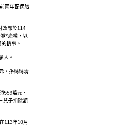
前兩年配偶贈
政部於114
的財產權，以
稅的情事。
承人。
萬元，孫媽媽清
額553萬元、
萬－兒子扣除額
113年10月