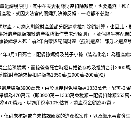
量能課稅原則，其中在夫妻剩餘財產扣除額度，也要追溯「死亡
元遺產稅，就因大法官的關鍵判決神反轉，一毛都不必繳。
偶財產，可納入剩餘財產差額分配請求權扣除額計算，也因此，財
產併計遺產總額課徵遺產稅稽徵作業處理原則」，並保障生存配偶
負擔被繼承人死亡前2年內贈與配偶財產（擬制遺產）部分之遺產
4年3月1日死亡，配偶孫媽媽及兒子小孫（皆為化名）為遺產繼
萬元現金給孫媽媽，而孫爸爸死亡時還有婚後存款及投資合計2900
產請求權扣除額為1350萬{(2900萬-200萬)/2}
遺產總額3900萬元，由於遺產稅免稅額達1333萬元，配可扣除
額為470萬元（即3900萬－1333萬免稅額－配偶扣除額553
額為470萬元，以適用稅率10%估算，遺產稅金額為47萬。
實，但尚未核課或尚未核課確定的遺產稅案件，以及繼承事實發生在