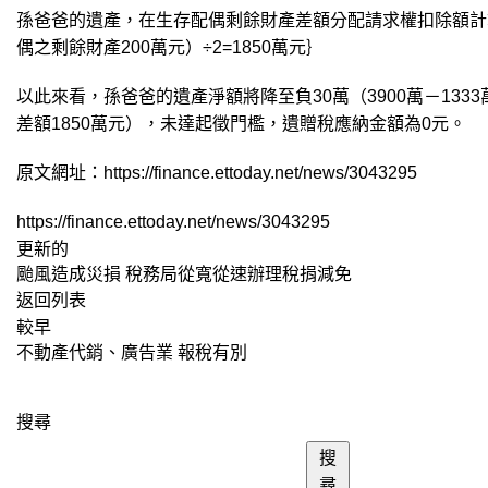
孫爸爸的遺產，在生存配偶剩餘財產差額分配請求權扣除額計算
偶之剩餘財產200萬元）÷2=1850萬元｝
以此來看，孫爸爸的遺產淨額將降至負30萬（3900萬－133
差額1850萬元），未達起徵門檻，遺贈稅應納金額為0元。
原文網址：https://finance.ettoday.net/news/3043295
https://finance.ettoday.net/news/3043295
更新的
颱風造成災損 稅務局從寬從速辦理稅捐減免
返回列表
較早
不動產代銷、廣告業 報稅有別
搜尋
搜
尋