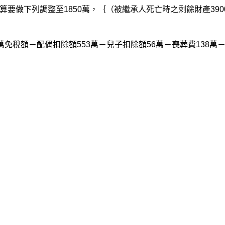
要做下列調整至1850萬，｛（被繼承人死亡時之剩餘財產390
3萬免稅額－配偶扣除額553萬－兒子扣除額56萬－喪葬費138萬