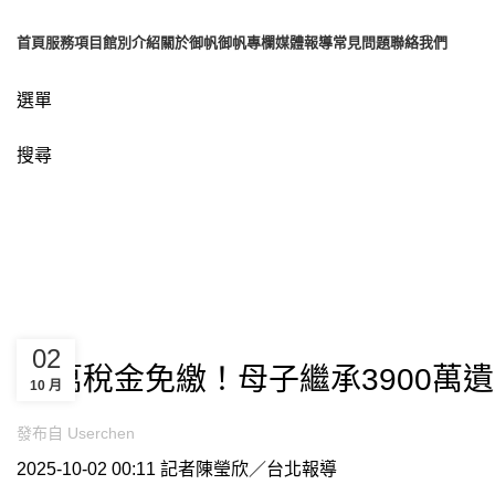
首頁
服務項目
館別介紹
關於御帆
御帆專欄
媒體報導
常見問題
聯絡我們
選單
搜尋
博客
UNCATEGORIZED
02
47萬稅金免繳！母子繼承3900萬
10 月
發布自
Userchen
2025-10-02 00:11 記者陳瑩欣／台北報導