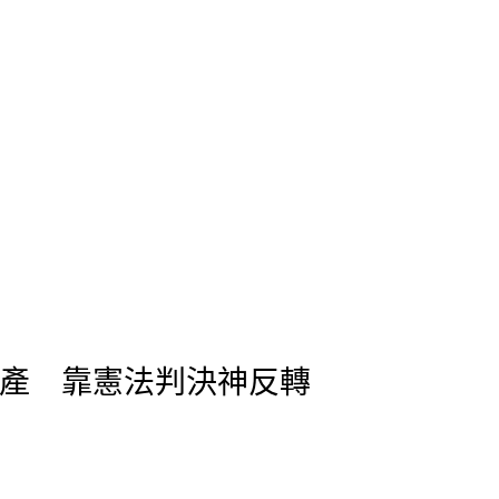
立即專人服務
遺產 靠憲法判決神反轉