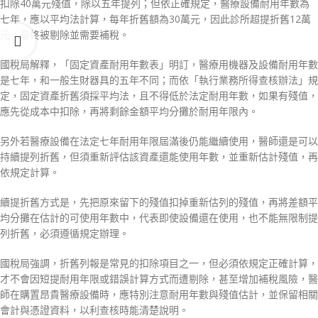
扣除40萬元殘值，除以五年提列；但依正確規定，醫療設備耐用年數為
七年，應以平均法計算，每年折舊額為30萬元，因此診所超提折舊12萬
元，最終被剔除並需要補稅。
國稅局解釋，「固定資產耐用年數表」明訂，醫療用機器及設備耐用年數
是七年，和一般生財器具的五年不同；而依「執行業務所得查核辦法」規
定，固定資產折舊須採平均法，且不得低於法定耐用年數，如果有殘值，
應先從成本中扣除，再將剩餘金額平均分攤於耐用年限內。
另外若醫療設備在法定七年耐用年限屆滿後仍能繼續使用，醫師還是可以
持續提列折舊，但須重新評估該資產還能使用年數，並重新估計殘值，再
依規定計算。
續提折舊方式是，先把原來留下的殘值扣掉重新估列的殘值，再將差額平
均分攤在估計的可使用年數中，代表即使設備還在使用，也不能無限制提
列折舊，必須遵循規定辦理。
國稅局強調，折舊列報是常見的扣除項目之一，但必須依規定正確計算，
才不會因短提耐用年限或錯誤計算方式而遭剔除，甚至增加補稅風險，醫
師在購置昂貴醫療設備時，應特別注意耐用年數與殘值估計，並保留相關
會計與憑證資料，以利查核時能清楚說明。