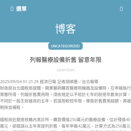
選單
博客
UNCATEGORIZED
列報醫療設備折舊 留意年限
Userchen
2025/09/04 01:21:29 經濟日報 記者胡順惠／台北報導
財政部台北國稅局提醒，開業醫師購買醫療用機器及設備時，在申報執行
業務所得、列報折舊費用時，須依規定以不短於七年的耐用年數來計算，
不同於一般生財器具的五年，若誤用較短年限，導致折舊費用超額，將被
剔除並補稅。
國稅局近期查核轄內某診所，購買價值250萬元的醫療設備，估計殘值40
萬元，卻錯誤以五年來提列折舊，每年申報42萬元，計算方式為250萬元