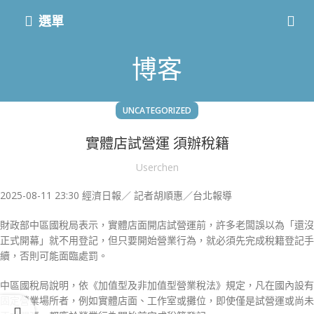
選單
博客
UNCATEGORIZED
實體店試營運 須辦稅籍
Userchen
2025-08-11 23:30 經濟日報／ 記者胡順惠／台北報導
財政部中區國稅局表示，實體店面開店試營運前，許多老闆誤以為「還沒
正式開幕」就不用登記，但只要開始營業行為，就必須先完成稅籍登記手
續，否則可能面臨處罰。
中區國稅局說明，依《加值型及非加值型營業稅法》規定，凡在國內設有
固定營業場所者，例如實體店面、工作室或攤位，即使僅是試營運或尚未