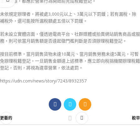
正式開張，都應於營業行為開始前完成稅籍登記。
未依規定辦理者，將被處3,000元以上、3萬元以下罰鍰；若有漏稅，除
補稅外，還可能按所漏稅額處五倍以下罰鍰。
若未設立實體店面，僅透過電商平台、社群媒體或拍賣網站銷售商品或服
務，則可依當月銷售額是否達起徵門檻判斷是否須辦理稅籍登記。
按目前標準，當月銷售貨物未達10萬元、當月銷售勞務未達5萬元，可暫
免辦理稅籍登記，一旦銷售金額達上述標準，應立即向稅捐機關辦理稅籍
登記，否則，將視為違章營業，依法處罰。
https://udn.com/news/story/7243/8932357
更新的
較早