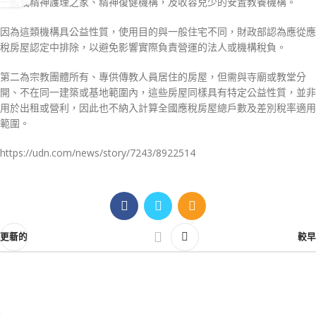
一般或精神護理之家、精神復健機構，及收容兒少的安置教養機構。
因為這類機構具公益性質，使用目的與一般住宅不同，財政部認為應從應
稅房屋認定中排除，以避免影響實際負責營運的法人或機構稅負。
第二為宗教團體所有、專供傳教人員居住的房屋，但需與寺廟或教堂分
開、不在同一建築或基地範圍內，這些房屋同樣具有特定公益性質，並非
用於出租或營利，因此也不納入計算全國應稅房屋總戶數及差別稅率適用
範圍。
https://udn.com/news/story/7243/8922514
更新的
較早