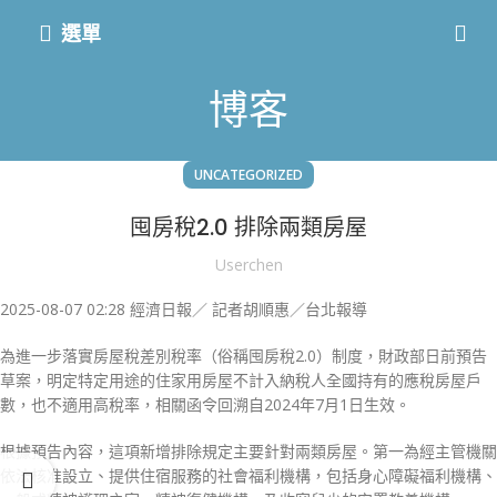
選單
博客
UNCATEGORIZED
囤房稅2.0 排除兩類房屋
Userchen
2025-08-07 02:28 經濟日報／ 記者胡順惠／台北報導
為進一步落實房屋稅差別稅率（俗稱囤房稅2.0）制度，財政部日前預告
草案，明定特定用途的住家用房屋不計入納稅人全國持有的應稅房屋戶
數，也不適用高稅率，相關函令回溯自2024年7月1日生效。
根據預告內容，這項新增排除規定主要針對兩類房屋。第一為經主管機關
依法核准設立、提供住宿服務的社會福利機構，包括身心障礙福利機構、