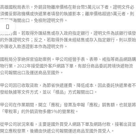
高雄國稅局表示，外銷貨物離岸價格在新台幣5萬元以下者，證明文件必
須備妥郵政機構或快遞業者填發的執據影本；離岸價格超過5萬元者，則
應報經海關出口，免檢附證明文件。
勞務方面，若取得外匯結售或存入政府指定銀行，證明文件為該銀行填發
的外匯證明文件；反之，若取得外匯未經結售或存入指定銀行，則以原始
外匯收入款憑證影本作為證明文件。
國稅局分享納保官協助案例。甲公司經營手表、表帶、戒指等商品網路購
物行業，2022年接受國外客戶網路下單，有部分商品委託跨境快遞物流
公司報關出口及運送商品至國外。
甲公司因已收取貨款，為節省快遞運費、降低成本，因此委託快遞業者不
發給執據等文件方式，並以「樣品」方式報關出口。
甲公司在作業期間，開立「應稅」發票及申報「應稅」銷售額，也就是將
「零稅率」的外銷貨物多繳5％的營業稅。
從甲公司狀況來看，主要是國外買受人網路下單及網路付款，接著出貨並
開立應稅發票，後續由快遞公司報關運送商品至國外買受人。