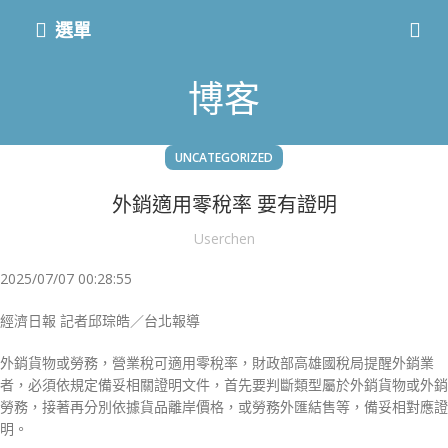
選單
博客
UNCATEGORIZED
外銷適用零稅率 要有證明
Userchen
2025/07/07 00:28:55
經濟日報 記者邱琮皓／台北報導
外銷貨物或勞務，營業稅可適用零稅率，財政部高雄國稅局提醒外銷業
者，必須依規定備妥相關證明文件，首先要判斷類型屬於外銷貨物或外銷
勞務，接著再分別依據貨品離岸價格，或勞務外匯結售等，備妥相對應證
明。