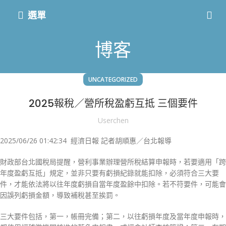
選單
博客
UNCATEGORIZED
2025報稅／營所稅盈虧互抵 三個要件
Userchen
2025/06/26 01:42:34 經濟日報 記者胡順惠／台北報導
財政部台北國稅局提醒，營利事業辦理營所稅結算申報時，若要適用「跨
年度盈虧互抵」規定，並非只要有虧損紀錄就能扣除，必須符合三大要
件，才能依法將以往年度虧損自當年度盈餘中扣除。若不符要件，可能會
因誤列虧損金額，導致補稅甚至挨罰。
三大要件包括，第一，帳冊完備；第二，以往虧損年度及當年度申報時，