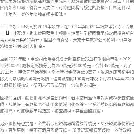
都使用經稽徵機關核准的藍色申報書，或經會計師查核簽證；第三，在期
限內如期申報。符合三大要件，可將經國稅局核定的虧損，自核定日起
「十年內」從各年度純益額中扣除。
舉例來說，甲公司於2019年設立，在2019年與2020年結算申報時，皆未
經會計師簽證，也未使用藍色申報書。這兩年雖經國稅局核定虧損為新台
幣150萬元與600萬元，但因不符資格，未來十年就算公司獲利，也無法
將這兩年虧損列入扣除。
直到2021年起，甲公司改為委託會計師查核簽證並在期限內申報，2021
年與2022年經核定虧損分別為250萬元與200萬元，合計450萬元，到了
2023年，甲公司開始獲利，全年所得金額為550萬元，依規定即可從中扣
除先前累積的450萬元虧損，僅需就剩餘100萬元課稅；而2019年與2020
年虧損雖經核定，卻因未符形式要件，無法列入扣除。
國稅局強調，虧損扣除不是自動適用，若未使用藍色申報書或缺乏查核簽
證，即使帳上有虧損也不能用來抵減日後盈餘。企業若誤以為所有虧損都
能扣除，可能導致申報錯誤、被查補稅，甚至面臨罰鍰。
另外國稅局也提醒，企業若涉及短漏報所得額等情況，除非短漏報情節輕
微，否則原則上將不可適用盈虧互抵。 所謂短漏報情節輕微，依財政部