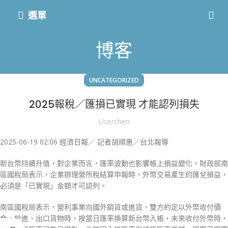
選單
博客
UNCATEGORIZED
2025報稅／匯損已實現 才能認列損失
Userchen
2025-06-19 02:06 經濟日報／ 記者胡順惠／台北報導
新台幣持續升值，對企業而言，匯率波動也影響帳上損益變化。財政部南
區國稅局表示，企業辦理營所稅結算申報時，外幣交易產生的匯兌損益，
必須是「已實現」金額才可認列。
南區國稅局表示，營利事業向國外銷貨或進貨，雙方約定以外幣收付價
金，於進、出口貨物時，按當日匯率換算新台幣入帳，未來收付外幣時，