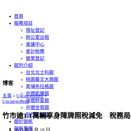
首頁
服務項目
借址登記
辦公室出租
會議中心
會計稅務
營業登記
館別介紹
台北北士科館
桃園藝文大興館
博客
青埔布拉格館
中壢凱撒館
主頁
»
Uncategorized
»
中壢財星館
Uncategorized
中壢世貿館
新竹巨城館
竹市逾1.1萬輛享身障牌照稅減免 稅務
關於御帆
御帆專欄
2025 年 6 月 18 日