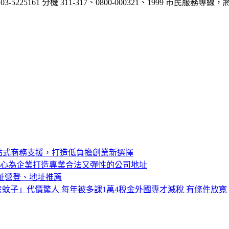
5161 分機 311-317、0800-000321、1999 市民服務
站式商務支援，打造低負擔創業新選擇
中心為企業打造專業合法又彈性的公司地址
址營登、地址推薦
蚊子」代價驚人 每年被多課1萬4稅金外國專才減稅 有條件放寬