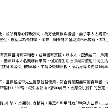
，並領有身心障礙證明。為方便就醫與復健，妻子李太太購置一輛
牌照稅，最初以為是詐騙，後來上網查詢才發現資格已放寬，於3月
持有駕照且擁有車輛者，或無領有駕照，以本人、配偶或同一戶
素，無法以本人名義購買車輛，但實際生活上卻經常使用共同生
該身障者使用的車輛，申請免徵牌照稅，每名身障者仍以1輛車為限
下，且供載送李先生復健就醫使用，符合有駕照無車輛身障者，
11,530輛，減免金額達1億500萬元，因應免稅條件的放寬
障自身權益。民眾可利用財政部稅務入口網 ( https://www.e