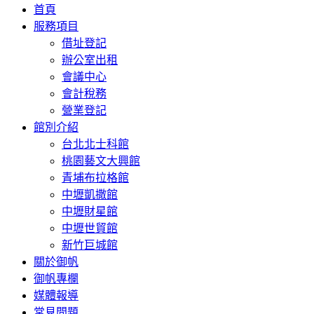
首頁
服務項目
借址登記
辦公室出租
會議中心
會計稅務
營業登記
館別介紹
台北北士科館
桃園藝文大興館
青埔布拉格館
中壢凱撒館
中壢財星館
中壢世貿館
新竹巨城館
關於御帆
御帆專欄
媒體報導
常見問題