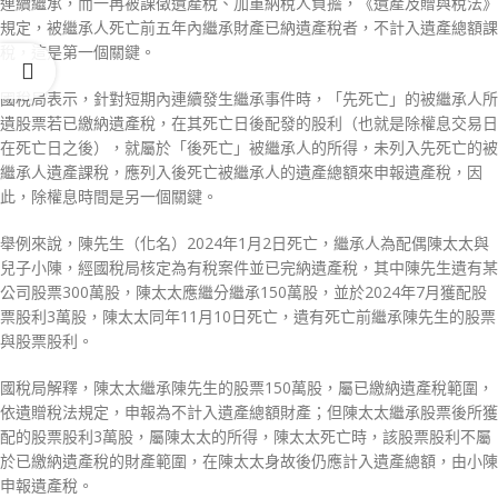
連續繼承，而一再被課徵遺產稅、加重納稅人負擔，《遺產及贈與稅法》
規定，被繼承人死亡前五年內繼承財產已納遺產稅者，不計入遺產總額課
稅，這是第一個關鍵。
國稅局表示，針對短期內連續發生繼承事件時，「先死亡」的被繼承人所
遺股票若已繳納遺產稅，在其死亡日後配發的股利（也就是除權息交易日
在死亡日之後），就屬於「後死亡」被繼承人的所得，未列入先死亡的被
繼承人遺產課稅，應列入後死亡被繼承人的遺產總額來申報遺產稅，因
此，除權息時間是另一個關鍵。
舉例來說，陳先生（化名）2024年1月2日死亡，繼承人為配偶陳太太與
兒子小陳，經國稅局核定為有稅案件並已完納遺產稅，其中陳先生遺有某
公司股票300萬股，陳太太應繼分繼承150萬股，並於2024年7月獲配股
票股利3萬股，陳太太同年11月10日死亡，遺有死亡前繼承陳先生的股票
與股票股利。
國稅局解釋，陳太太繼承陳先生的股票150萬股，屬已繳納遺產稅範圍，
依遺贈稅法規定，申報為不計入遺產總額財產；但陳太太繼承股票後所獲
配的股票股利3萬股，屬陳太太的所得，陳太太死亡時，該股票股利不屬
於已繳納遺產稅的財產範圍，在陳太太身故後仍應計入遺產總額，由小陳
申報遺產稅。