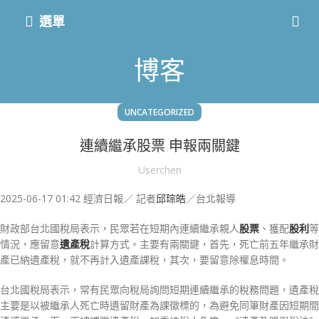
選單
博客
UNCATEGORIZED
連續繼承股票 申報兩關鍵
Userchen
2025-06-17 01:42
經濟日報／ 記者
邱琮皓
／台北報導
財政部台北國稅局表示，民眾若在短期內連續繼承親人
股票
、獲配
股利
等
情況，應留意
遺產稅
計算方式。主要有兩關鍵，首先，死亡前五年繼承財
產已納遺產稅，就不再計入遺產課稅，其次，要留意除權息時間。
台北國稅局表示，常有民眾向稅局詢問短期連續繼承的稅務問題，遺產稅
主要是以被繼承人死亡時遺留財產為課徵標的，為避免同筆財產因短期間