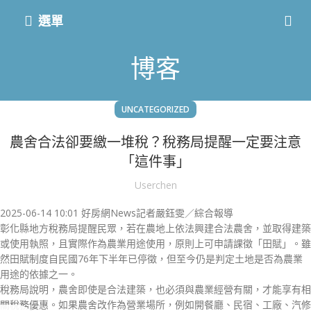
選單
博客
UNCATEGORIZED
農舍合法卻要繳一堆稅？稅務局提醒一定要注意
「這件事」
Userchen
2025-06-14 10:01
好房網News記者嚴鈺雯／綜合報導
彰化縣地方稅務局提醒民眾，若在農地上依法興建合法農舍，並取得建築
或使用執照，且實際作為農業用途使用，原則上可申請課徵「田賦」。雖
然田賦制度自民國76年下半年已停徵，但至今仍是判定土地是否為農業
用途的依據之一。
稅務局說明，農舍即使是合法建築，也必須與農業經營有關，才能享有相
關稅務優惠。如果農舍改作為營業場所，例如開餐廳、民宿、工廠、汽修