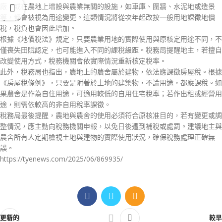
廠，或在農地上增設與農業無關的設施，如車庫、圍牆、水泥地或造景
等，都會被視為用途變更。這類情況將從次年起改按一般用地課徵地價
稅，稅負也會因此增加。
根據《地價稅法》規定，只要農業用地的實際使用與原核定用途不同，不
僅喪失田賦認定，也可能進入不同的課稅級距。稅務局提醒地主，若擅自
改變使用方式，稅務機關會依實際情況重新核定稅率。
此外，稅務局也指出，農地上的農舍屬於建物，依法應課徵房屋稅。根據
《房屋稅條例》，只要是附著於土地的建築物，不論用途，都應課稅。如
果農舍是作為自住用途，可適用較低的自用住宅稅率；若作出租或經營用
途，則需依較高的非自用稅率課徵。
稅務局最後提醒，農地與農舍的使用必須符合原核准目的，若有變更或調
整情況，應主動向稅務機關申報，以免日後遭到補稅或處罰。建議地主與
農舍所有人定期檢視土地與建物的實際使用狀況，確保稅務處理正確無
誤。
https://tyenews.com/2025/06/869935/
更新的
較早