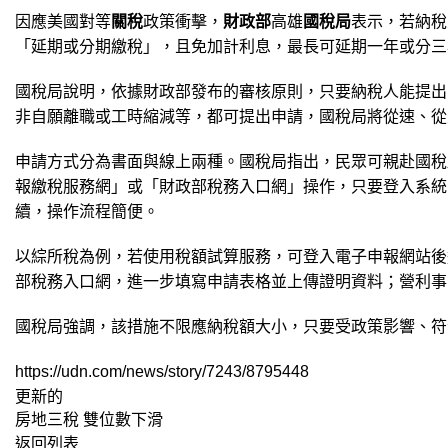
因應美國對等
關稅
政策衝擊，
財政部
高雄
國稅局
表示，若納稅
「延期或分期繳稅」，且免加計利息，最長可延期一年或分三
國稅局說明，依據財政部發布的審核原則，只要納稅人能提出
非自願離職或工時縮減等，都可提出申請，國稅局將從速、從
申請方式分為書面與線上兩種。國稅局指出，民眾可親赴國稅
報繳稅服務網」或「財政部稅務入口網」操作，只要登入系統
續，操作流程簡便。
以綜所稅為例，若使用稅額試算服務，可登入電子申報網站後
部稅務入口網，進一步填寫申請表格並上傳證明資料；營利事
國稅局強調，該措施不限應納稅額大小，只要受政策影響、符
https://udn.com/news/story/7243/8795448
更新的
房地三稅 雙位數下滑
返回列表