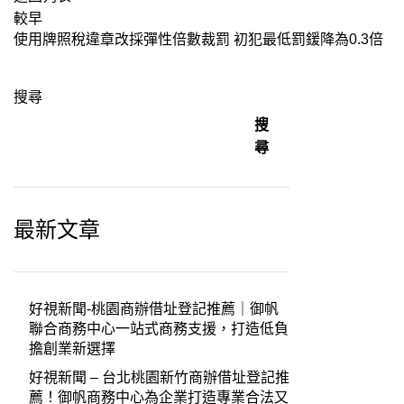
較早
使用牌照稅違章改採彈性倍數裁罰 初犯最低罰鍰降為0.3倍
搜尋
搜
尋
最新文章
好視新聞-桃園商辦借址登記推薦｜御帆
聯合商務中心一站式商務支援，打造低負
擔創業新選擇
好視新聞 – 台北桃園新竹商辦借址登記推
薦！御帆商務中心為企業打造專業合法又