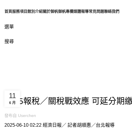
首頁
服務項目
館別介紹
關於御帆
御帆專欄
媒體報導
常見問題
聯絡我們
選單
搜尋
博客
UNCATEGORIZED
11
2025報稅／關稅戰效應 可延分期
6 月
發布自
Userchen
2025-06-10 02:22
經濟日報／ 記者
胡順惠
／台北報導