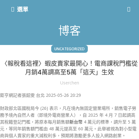
選單
博客
UNCATEGORIZED
〈報稅看這裡〉蝦皮賣家最開心！電商課稅門檻從
月銷4萬調高至5萬「這天」生效
Userchen
鉅亨網記者張韶雯 台北
2025-05-26 20:29
財政部北區國稅局今 (26) 表示，凡在境內無固定營業場所，銷售電子勞
務予境內自然人者（即境外電商營業人），自 2025 年 4 月 7 日起調高
其稅籍登記門檻，將原本每月銷售額
新台幣
4 萬元的標準，調升至 5 萬
元，等同年銷售額門檻由 48 萬元提高至 60 萬元。此舉被視為對小型電
商與個人賣家的重大減稅利多，預期將激勵更多人投入網路創業。