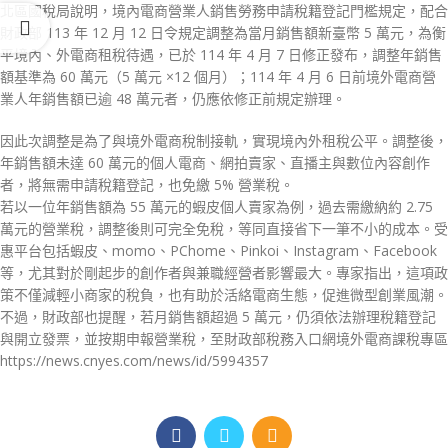
北區國稅局說明，境內電商營業人銷售勞務申請稅籍登記門檻規定，配合
財政部 113 年 12 月 12 日令規定調整為當月銷售額新臺幣 5 萬元，為衡
平境內、外電商租稅待遇，已於 114 年 4 月 7 日修正發布，調整年銷售
額基準為 60 萬元（5 萬元 ×12 個月）；114 年 4 月 6 日前境外電商營
業人年銷售額已逾 48 萬元者，仍應依修正前規定辦理。
因此次調整是為了與境外電商稅制接軌，實現境內外租稅公平。調整後，
年銷售額未達 60 萬元的個人電商、網拍賣家、直播主與數位內容創作
者，將無需申請稅籍登記，也免繳 5% 營業稅。
若以一位年銷售額為 55 萬元的蝦皮個人賣家為例，過去需繳納約 2.75
萬元的營業稅，調整後則可完全免稅，等同直接省下一筆不小的成本。受
惠平台包括蝦皮、momo、PChome、Pinkoi、Instagram、Facebook
等，尤其對於剛起步的創作者與兼職經營者影響最大。專家指出，這項政
策不僅減輕小商家的稅負，也有助於活絡電商生態，促進微型創業風潮。
不過，財政部也提醒，若月銷售額超過 5 萬元，仍須依法辦理稅籍登記
與開立發票，並按期申報營業稅，至財政部稅務入口網境外電商課稅專區
https://news.cnyes.com/news/id/5994357