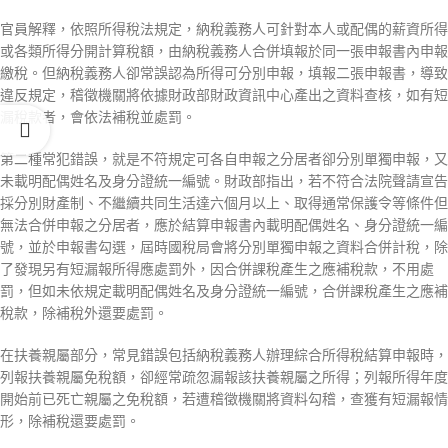
官員解釋，依照所得稅法規定，納稅義務人可針對本人或配偶的薪資所得
或各類所得分開計算稅額，由納稅義務人合併填報於同一張申報書內申報
繳稅。但納稅義務人卻常誤認為所得可分別申報，填報二張申報書，導致
違反規定，稽徵機關將依據財政部財政資訊中心產出之資料查核，如有短
漏稅款者，會依法補稅並處罰。
第二種常犯錯誤，就是不符規定可各自申報之分居者卻分別單獨申報，又
未載明配偶姓名及身分證統一編號。財政部指出，若不符合法院聲請宣告
採分別財產制、不繼續共同生活達六個月以上、取得通常保護令等條件但
無法合併申報之分居者，應於結算申報書內載明配偶姓名、身分證統一編
號，並於申報書勾選，屆時國稅局會將分別單獨申報之資料合併計稅，除
了發現另有短漏報所得應處罰外，因合併課稅產生之應補稅款，不用處
罰，但如未依規定載明配偶姓名及身分證統一編號，合併課稅產生之應補
稅款，除補稅外還要處罰。
在扶養親屬部分，常見錯誤包括納稅義務人辦理綜合所得稅結算申報時，
列報扶養親屬免稅額，卻經常疏忽漏報該扶養親屬之所得；列報所得年度
開始前已死亡親屬之免稅額，若遭稽徵機關將資料勾稽，查獲有短漏報情
形，除補稅還要處罰。