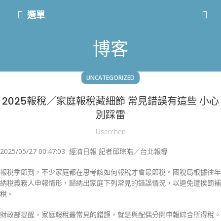
選單
博客
UNCATEGORIZED
2025報稅／家庭報稅藏細節 常見錯誤有這些 小心
別踩雷
Userchen
2025/05/27 00:47:03
經濟日報 記者邱琮皓／台北報導
報稅季節到，不少家庭都在思考該如何報稅才會最節稅。國稅局根據往年
納稅義務人申報情形，歸納出家庭下列常見的錯誤情況，以避免遭挨罰補
稅。
財政部提醒，家庭報稅最常見的錯誤，就是與配偶分開申報綜合所得稅。