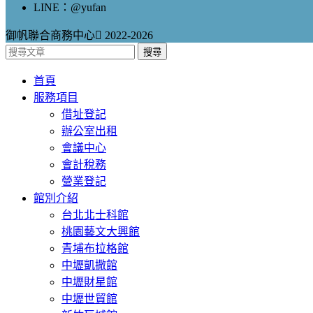
LINE：@yufan
御帆聯合商務中心
2022-2026
搜尋
首頁
服務項目
借址登記
辦公室出租
會議中心
會計稅務
營業登記
館別介紹
台北北士科館
桃園藝文大興館
青埔布拉格館
中壢凱撒館
中壢財星館
中壢世貿館