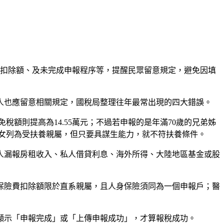
扣除額、及未完成申報程序等，提醒民眾留意規定，避免因填
人也應留意相關規定，國稅局整理往年最常出現的四大錯誤。
稅額則提高為14.55萬元；不過若申報的是年滿70歲的兄弟姊
子女列為受扶養親屬，但只要具謀生能力，就不符扶養條件。
人漏報房租收入、私人借貸利息、海外所得、大陸地區基金或股
保險費扣除額限於直系親屬，且人身保險須同為一個申報戶；醫
顯示「申報完成」或「上傳申報成功」，才算報稅成功。