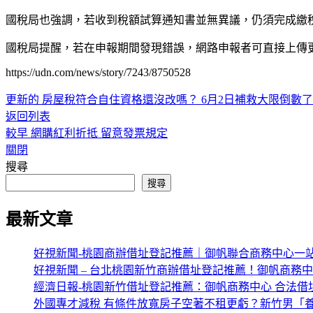
國稅局也強調，若收到稅額試算通知書並無異議，仍須完成繳
國稅局提醒，若在申報期間發現錯誤，網路申報者可直接上傳
https://udn.com/news/story/7243/8750528
更新的
房屋稅符合自住資格還沒改嗎？ 6月2日補救大限倒數了
返回列表
較早
網購紅利折抵 留意發票規定
關閉
搜尋
搜尋
最新文章
好視新聞-桃園商辦借址登記推薦｜御帆聯合商務中心一
好視新聞 – 台北桃園新竹商辦借址登記推薦！御帆商務
經濟日報-桃園新竹借址登記推薦：御帆商務中心 合法借
外國專才減稅 有條件放寬房子空著不租更虧？新竹男「養