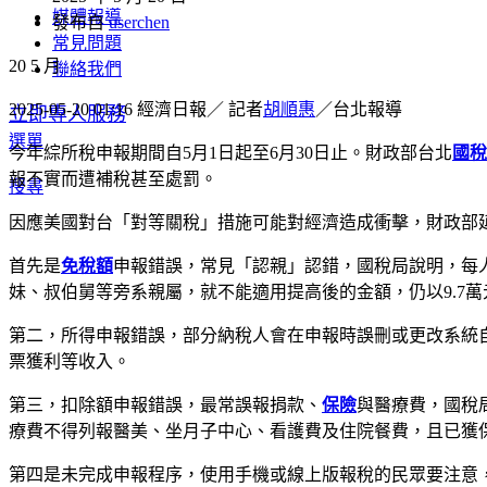
媒體報導
發布自
userchen
常見問題
20
5 月
聯絡我們
2025-05-20 01:16
經濟日報／ 記者
胡順惠
／台北報導
立即專人服務
選單
今年綜所稅申報期間自5月1日起至6月30日止。財政部台北
國稅
報不實而遭補稅甚至處罰。
搜尋
因應美國對台「對等關稅」措施可能對經濟造成衝擊，財政部
首先是
免稅額
申報錯誤，常見「認親」認錯，國稅局說明，每人免
妹、叔伯舅等旁系親屬，就不能適用提高後的金額，仍以9.7
第二，所得申報錯誤，部分納稅人會在申報時誤刪或更改系統
票獲利等收入。
第三，扣除額申報錯誤，最常誤報捐款、
保險
與醫療費，國稅
療費不得列報醫美、坐月子中心、看護費及住院餐費，且已獲
第四是未完成申報程序，使用手機或線上版報稅的民眾要注意