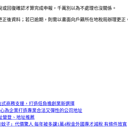
稅或回復確認才算完成申報，千萬別以為不處理也沒關係。
更正後資料；若已逾期，則需以書面向戶籍所在地稅局辦理更正
站式商務支援，打造低負擔創業新選擇
中心為企業打造專業合法又彈性的公司地址
址營登、地址推薦
蚊子」代價驚人 每年被多課1萬4稅金外國專才減稅 有條件放寬