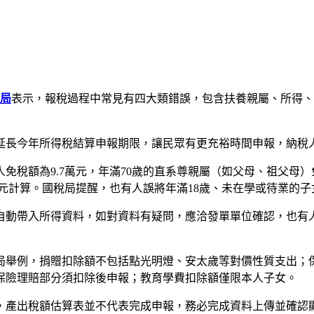
局
表示，報稅過程中常見有四大類錯誤，包含扶養親屬、所得、
延長今年所得稅結算申報期限，讓民眾有更充裕時間申報，納稅
稅額為9.7萬元，年滿70歲的直系尊親屬（如父母、祖父母）免
萬元計算。國稅局提醒，也有人誤將年滿18歲、未在學或待業的
自動帶入所得資料，如對資料有疑問，應洽發單單位確認，也有
局舉例，捐贈扣除額不包括點光明燈、安太歲等對價性質支出；
保險理賠部分須扣除後申報；教育學費扣除額僅限本人子女。
，產出稅額估算表並不代表完成申報，務必完成資料上傳並確認