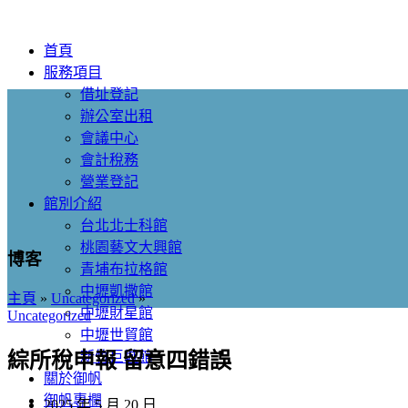
首頁
服務項目
借址登記
辦公室出租
會議中心
會計稅務
營業登記
館別介紹
台北北士科館
桃園藝文大興館
博客
青埔布拉格館
中壢凱撒館
主頁
»
Uncategorized
»
中壢財星館
Uncategorized
中壢世貿館
新竹巨城館
綜所稅申報 留意四錯誤
關於御帆
御帆專欄
2025 年 5 月 20 日