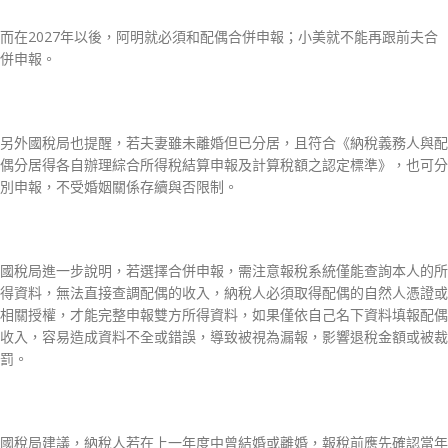
而在2027年以後，阿明就必須和配偶合併申報；小美就不能再跟前夫合
併申報。
另外國稅局也提醒，若夫妻雖未離婚但已分居，且符合《納稅義務人與配
偶分居得各自辦理綜合所得稅結算申報及計算稅額之認定標準》，也可分
別申報，不受婚姻關係存續與否限制。
國稅局進一步說明，若選擇合併申報，需注意報稅系統僅能查詢本人的所
得資料，無法直接查調配偶的收入，納稅人必須取得配偶的自然人憑證或
相關授權，才能完整申報雙方所得資料，如果僅依自己名下資料填報配偶
收入，容易造成資料不全或錯誤，導致被視為漏報，影響退稅金額或被裁
罰。
國稅局建議，納稅人若在上一年度中曾結婚或離婚，報稅前應先確認當年