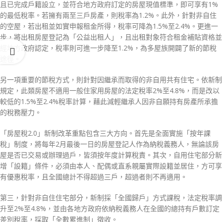
且已完成戶籍設立，並符合地方政府訂定的房屋現值標準，即可享有1%
的最低稅率。若擁有兩至三戶房產，則稅率為1.2%。此外，針對非自住
的空屋，若出租並如實申報租金所得，稅率可降為1.5%至2.4%。更進一
步，將出租房屋登記為「公益出租人」，且出租對象符合租金補貼資格並
經地方政府認定，稅率則可進一步降至1.2%，為多屋族開闢了新的節稅
途徑。
另一項重要的節稅方式，則針對因繼承而取得的非自用共有住宅。依新制
規定，此類房屋不適用一般住家用房屋的法定稅率2%至4.8%，而是改以
較低的1.5%至2.4%稅率計算，藉此減輕繼承人因非自願持有房產所承擔
的稅務壓力。
「房屋稅2.0」新制改革重點包含三大方向。首先是全面實施「按年課
稅」制度，將每年2月最後一日的房屋登記人作為納稅義務人，無論該房
屋是否已交易或辦理過戶，皆須按年度計算稅責。其次，自用住宅部分新
增「設籍」條件，必須由本人、配偶或直系親屬實際設籍並居住，方可享
有優惠稅率，且全國總計不得超過三戶，超過者則不再適用。
第三，針對非自住住宅部分，新制採「全國歸戶」方式課稅，法定稅率調
升至2%至4.8%，並由各地方政府依納稅義務人在全國的總持有戶數訂定
差別稅率，採取「全數累進制」徵收。