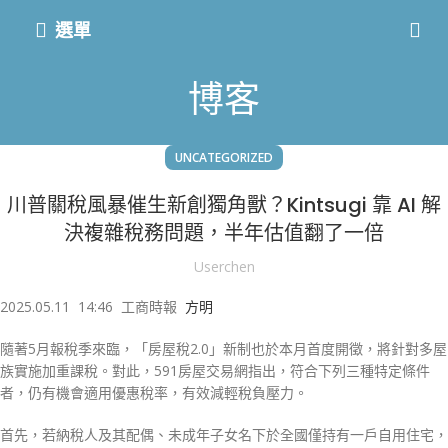
選單
博客
UNCATEGORIZED
川普關稅風暴催生新創獨角獸？Kintsugi 靠 AI 解
決複雜稅務問題，半年估值翻了一倍
Userchen
2025.05.11
14:46
工商時報
方明
隨著5月報稅季來臨，「房屋稅2.0」新制也於本月首度開徵，將針對多屋
族實施加重課稅。對此，591房屋交易網指出，符合下列三種特定條件
者，仍有機會適用優惠稅率，有效減輕稅負壓力。
首先，若納稅人及其配偶、未成年子女名下於全國僅持有一戶自用住宅，