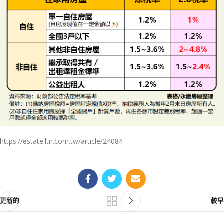
https://estate.ltn.com.tw/article/24084
更新的
較早