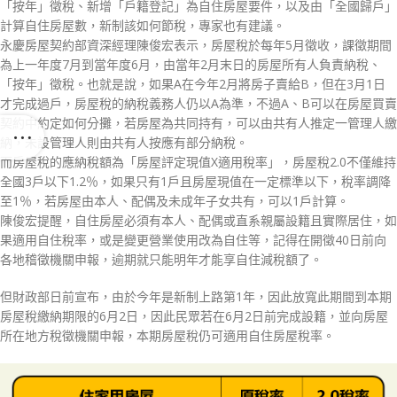
「按年」徵稅、新增「戶籍登記」為自住房屋要件，以及由「全國歸戶」
計算自住房屋數，新制該如何節稅，專家也有建議。
永慶房屋契約部資深經理陳俊宏表示，房屋稅於每年5月徵收，課徵期間
為上一年度7月到當年度6月，由當年2月末日的房屋所有人負責納稅、
「按年」徵稅。也就是說，如果A在今年2月將房子賣給B，但在3月1日
才完成過戶，房屋稅的納稅義務人仍以A為準，不過A、B可以在房屋買賣
契約中約定如何分攤，若房屋為共同持有，可以由共有人推定一管理人繳
納，未設管理人則由共有人按應有部分納稅。
而房屋稅的應納稅額為「房屋評定現值X適用稅率」，房屋稅2.0不僅維持
全國3戶以下1.2％，如果只有1戶且房屋現值在一定標準以下，稅率調降
至1％，若房屋由本人、配偶及未成年子女共有，可以1戶計算。
陳俊宏提醒，自住房屋必須有本人、配偶或直系親屬設籍且實際居住，如
果適用自住稅率，或是變更營業使用改為自住等，記得在開徵40日前向
各地稽徵機關申報，逾期就只能明年才能享自住減稅額了。
但財政部日前宣布，由於今年是新制上路第1年，因此放寬此期間到本期
房屋稅繳納期限的6月2日，因此民眾若在6月2日前完成設籍，並向房屋
所在地方稅徵機關申報，本期房屋稅仍可適用自住房屋稅率。