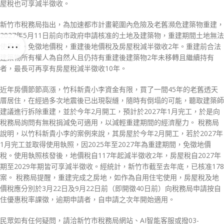
屋稅也可享減半徵收。
新竹市稅務局指出，為加速都市計畫範圍內危險及老舊瀕危建築物重建，
2027年5月11日前向市政府申請核准的土地及建築物，重建期間土地無法
使用者，免徵地價稅，重建後地價稅及房屋稅減半徵收2年。重建前合法
建築物所有權人為自然人且仍持有重建後建築物2年未移轉且繼續持有
者，最長可再享有房屋稅減半徵收10年。
近年房價節節高漲，竹科新貴小李資金有限，買了一間45年的老舊透天
厝居住，在經過多次地震後已出現裂縫，隨時有倒塌的可能，聽取建築師
建議進行拆除重建，並於今年2月開工，預計於2027年1月完工，於是向
稅務局詢問有無稅捐減免可適用，以減輕重建期間的經濟壓力。 稅務局
說明，以竹科新貴小李的案例來說，其房屋於今年2月開工，若於2027年
1月完工並取得使用執照，因2025年至2027年為重建期間，免徵地價
稅。使用執照核發後，地價稅自117年起減半徵收2年，房屋稅自2027年
期至2029年期皆可享減半徵收。經統計，新竹市截至去年底，已核准178
案。 稅務局提醒，重建完成之房地，如作為自用住宅使用，房屋稅及地
價稅應分別於3月22日及9月22日前（即開徵40日前）向稅務局申請按自
住優惠稅率課徵，逾期申請者，自申請之次年開始適用。
民眾如有任何疑問，請洽新竹市稅務局網站、AI智能客服或撥03-