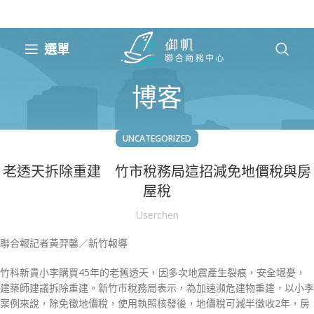
選單
博客
UNCATEGORIZED
老透天拆除重建 竹市稅務局這招減免地價稅與房
屋稅
Userchen
聯合報記者黃羿馨／新竹報導
竹科新貴小李購買45年的老舊透天，因多次地震產生裂痕，安全堪憂，
建築師建議拆除重建。新竹市稅務局表示，為加速瀕危建物重建，以小李
案例來說，除免徵地價稅，使用執照核發後，地價稅可減半徵收2年，房