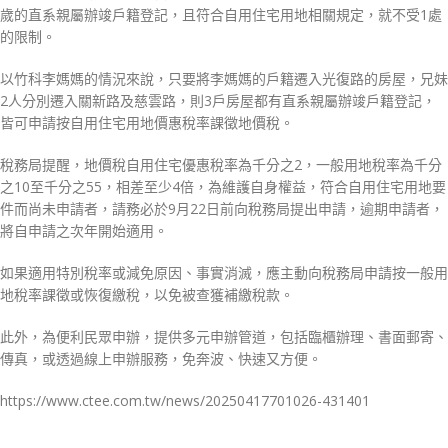
歲的直系親屬辦竣戶籍登記，且符合自用住宅用地相關規定，就不受1處
的限制。
以竹科李媽媽的情況來說，只要將李媽媽的戶籍遷入光復路的房屋，兄妹
2人分別遷入關新路及慈雲路，則3戶房屋都有直系親屬辦竣戶籍登記，
皆可申請按自用住宅用地價惠稅率課徵地價稅。
稅務局提醒，地價稅自用住宅優惠稅率為千分之2，一般用地稅率為千分
之10至千分之55，相差至少4倍，為維護自身權益，符合自用住宅用地要
件而尚未申請者，請務必於9月22日前向稅務局提出申請，逾期申請者，
將自申請之次年開始適用。
如果適用特別稅率或減免原因、事實消滅，應主動向稅務局申請按一般用
地稅率課徵或恢復繳稅，以免被查獲補繳稅款。
此外，為便利民眾申辦，提供多元申辦管道，包括臨櫃辦理、書面郵寄、
傳真，或透過線上申辦服務，免奔波、快速又方便。
https://www.ctee.com.tw/news/20250417701026-431401