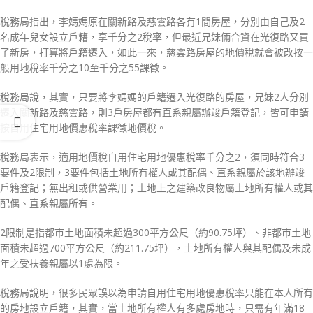
稅務局指出，李媽媽原在關新路及慈雲路各有1間房屋，分別由自己及2
名成年兒女設立戶籍，享千分之2稅率，但最近兄妹倆合資在光復路又買
了新房，打算將戶籍遷入，如此一來，慈雲路房屋的地價稅就會被改按一
般用地稅率千分之10至千分之55課徵。
稅務局說，其實，只要將李媽媽的戶籍遷入光復路的房屋，兄妹2人分別
遷入關新路及慈雲路，則3戶房屋都有直系親屬辦竣戶籍登記，皆可申請
按自用住宅用地價惠稅率課徵地價稅。
稅務局表示，適用地價稅自用住宅用地優惠稅率千分之2，須同時符合3
要件及2限制，3要件包括土地所有權人或其配偶、直系親屬於該地辦竣
戶籍登記；無出租或供營業用；土地上之建築改良物屬土地所有權人或其
配偶、直系親屬所有。
2限制是指都市土地面積未超過300平方公尺（約90.75坪）、非都市土地
面積未超過700平方公尺（約211.75坪），土地所有權人與其配偶及未成
年之受扶養親屬以1處為限。
稅務局說明，很多民眾誤以為申請自用住宅用地優惠稅率只能在本人所有
的房地設立戶籍，其實，當土地所有權人有多處房地時，只需有年滿18