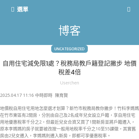
選單
博客
UNCATEGORIZED
自用住宅減免限1處？稅務局教戶籍登記撇步 地價
稅差4倍
Userchen
2025.04.17
11:16
中時即時
陳育賢
地價稅自用住宅用地怎麼選才划算？新竹市稅務局教你撇步！竹科李媽媽
在竹市東區有2間房，分別由自己及2名成年兒女設立戶籍，享自用住宅
用地優惠稅率千分之2，但最近兒女合資又買了1間新房並將戶籍遷入，
原本李媽媽的房子就要被改按一般用地稅率千分之10至55課徵，其實舊
房由2兒女遷入，李媽媽則遷入新房，即都可享優惠稅率。