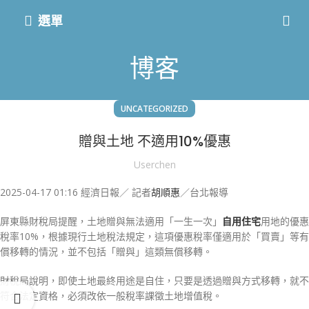
選單
博客
UNCATEGORIZED
贈與土地 不適用10%優惠
Userchen
2025-04-17 01:16
經濟日報／ 記者
胡順惠
／台北報導
屏東縣財稅局提醒，土地贈與無法適用「一生一次」
自用住宅
用地的優惠
稅率10%，根據現行土地稅法規定，這項優惠稅率僅適用於「買賣」等有
償移轉的情況，並不包括「贈與」這類無償移轉。
財稅局說明，即使土地最終用途是自住，只要是透過贈與方式移轉，就不
符合法定資格，必須改依一般稅率課徵土地增值稅。