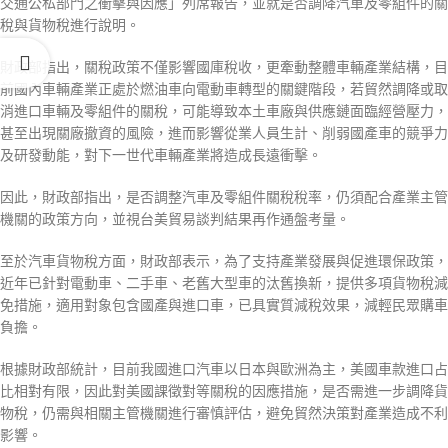
交通公私部門之衝擊與因應」列席報告，並就是否調降汽車及零組件的關
稅與貨物稅進行說明。
財政部指出，關稅政策不僅影響國庫稅收，更牽動整體車輛產業結構，目
前國內車輛產業正處於燃油車向電動車轉型的關鍵階段，若貿然調降或取
消進口車輛及零組件的關稅，可能導致本土車廠與供應鏈面臨經營壓力，
甚至出現關廠撤資的風險，進而影響從業人員生計、削弱國產車的競爭力
及研發動能，對下一世代車輛產業將造成長遠衝擊。
因此，財政部指出，是否調整汽車及零組件關稅稅率，仍須配合產業主管
機關的政策方向，並視台美貿易談判結果再作通盤考量。
至於汽車貨物稅方面，財政部表示，為了支持產業發展與促進環保政策，
近年已針對電動車、二手車、老舊大型車的汰舊換新，提供多項貨物稅減
免措施，適用對象包含國產與進口車，已具實質減稅效果，減輕民眾購車
負擔。
根據財政部統計，目前我國進口汽車以日本與歐洲為主，美國車款進口占
比相對有限，因此對美國課徵對等關稅的因應措施，是否需進一步調降貨
物稅，仍需與相關主管機關進行審慎評估，避免貿然決策對產業造成不利
影響。