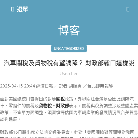
選單
博客
UNCATEGORIZED
汽車關稅及貨物稅有望調降？ 財政部鬆口這樣說
Userchen
2025-04-15 20:44 經濟日報／ 記者 胡順惠 ／台北即時報導
面對美國總統川普提出的對等
關稅
政策，外界關注台灣是否因此調降汽
車、零組件的關稅及
貨物稅
。
財政部
表示，關稅與稅負調整涉及整體產業
政策，不宜單方面調整，須審慎評估國內車輛產業的發展情況與台美貿易
談判進展。
財政部16日將出席立法院交通委員會，針對「美國課徵對等關稅對我國