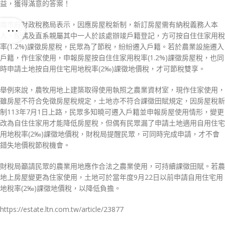
益，獲得滿意的答案！
南市府財政稅務局表示，因應房屋稅新制，新訂房屋需有納稅義務人本
人、配偶及直系親屬其中一人於該處辦竣戶籍登記，方可按自住住家用稅
率(1.2%)課徵房屋稅，民眾為了節稅，紛紛遷入戶籍。若於農業設施遷入
戶籍，作住家使用，申報房屋按自住住家用稅率(1.2%)課徵房屋稅，也同
時申請土地按自用住宅用地稅率(2‰)課徵地價稅，才可節稅雙享。
舉例來說，農牧用地上建築取得使用執照之農業資材室，現作住家使用，
雖房屋不符合免徵房屋稅規定，土地亦不符合課徵田賦規定，因房屋稅新
制113年7月1日上路，民眾多知曉可遷入戶籍並申報房屋使用情形，變更
改為自住住家用才能降低房屋稅，但偶有民眾漏了申請土地適用自用住宅
用地稅率(2‰)課徵地價稅，財稅局提醒民眾，可同時完成申請，才不會
錯失地價稅節稅機會。
財稅局籲請民眾的農業用地應作合法之農業使用，可持續課徵田賦。若農
地上房屋變更為住家使用，土地可於當年度9月22日以前申請自用住宅用
地稅率(2‰)課徵地價稅，以降低負擔。
https://estate.ltn.com.tw/article/23877