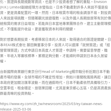
化、簽證與長期規劃等資訊，也是不少投資者想了解的重點。Envision
(H.K.) Limited副總經理方冰瑩指出，日本不動產對許多人來說不僅是投
資，更是資產配置的一環。然而，日本租賃市場的租金調漲不易，對投資
人來說是項挑戰，但隨著觀光旅遊復甦、以及外國人長期旅居等有別於傳
統租賃的需求日益增加，若能與日本當地專業團隊合作，建立主動管理模
式，不僅能提升收益，更是獲取資本利得的關鍵。
對於想要長期投資、考慮移居日本的人來說，取得適合的簽證是關鍵。日
本REAX株式會社 藤田舞董事分享，投資人可以選擇「就勞簽證」或「經
營管理簽證」方式申請日本高度人才簽證。申請時，需要留意學歷、職
業、年收入等審核標準，累積足夠分數，才能順利申請到日本永久居留
權。
台新國際商業銀行東京分行Head of Marketing楊宗翰分析近期日本不動
產市場的發展。全球市場的不確定性增加，例如川普關稅風險再起，讓日
本政府更加關注匯率波動。而在通膨時代，日本不動產依然具備吸引力，
空置率低、租金穩定、旅宿業回暖，尤其是東京都心五區，仍是高資產族
群最青睞的投資熱點。
https://www.ey.com/zh_tw/newsroom/2025/03/ey-taiwan-news-
release-2025-03-06