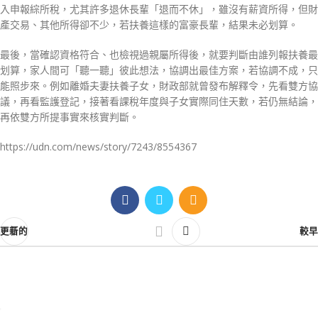
入申報綜所稅，尤其許多退休長輩「退而不休」，雖沒有薪資所得，但財
產交易、其他所得卻不少，若扶養這樣的富豪長輩，結果未必划算。
最後，當確認資格符合、也檢視過親屬所得後，就要判斷由誰列報扶養最
划算，家人間可「聽一聽」彼此想法，協調出最佳方案，若協調不成，只
能照步來。例如離婚夫妻扶養子女，財政部就曾發布解釋令，先看雙方協
議，再看監護登記，接著看課稅年度與子女實際同住天數，若仍無結論，
再依雙方所提事實來核實判斷。
https://udn.com/news/story/7243/8554367
更新的
較早