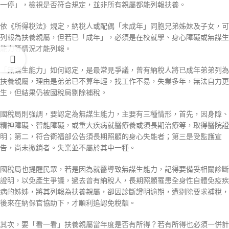
一停」，檢視是否符合規定，並非所有親屬都能列報扶養。
依《所得稅法》規定，納稅人或配偶「未成年」同胞兄弟姊妹及子女，可
列報為扶養親屬，但若已「成年」，必須是在校就學、身心障礙或無謀生
能力等情況才能列報。
「無謀生能力」如何認定，是最常見爭議，曾有納稅人將已成年弟弟列為
扶養親屬，理由是弟弟已不算年輕，找工作不易，失業多年，無法自力更
生，但結果仍被國稅局剔除補稅。
國稅局則強調，要認定為無謀生能力，主要有三種情形，首先，因身障、
精神障礙、智能障礙，或重大疾病就醫療養或須長期治療等，取得醫院證
明；第二，符合衛福部公告須長期照顧的身心失能者；第三是受監護宣
告，尚未撤銷者。失業並不屬於其中一種。
國稅局也提醒民眾，若是因為就醫導致無謀生能力，記得要備妥相關診斷
證明，以免產生爭議，過去曾有納稅人，長期照顧罹患全身性自體免疫疾
病的姊姊，將其列報為扶養親屬，卻因診斷證明逾期，遭剔除要求補稅，
後來在納保官協助下，才順利追認免稅額。
其次，要「看一看」扶養親屬當年度是否有所得？若有所得也必須一併計