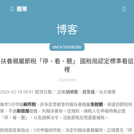
選單
博客
UNCATEGORIZED
扶養親屬節稅「停、看、聽」 國稅局認定標準看這
裡
Userchen
2025-02-18 00:01
經濟日報／ 記者
胡順惠
、
翁至威
／台北報導
每年5月申報
綜所稅
，許多民眾都會列報扶養親屬
免稅額
，來達到節稅效
果，不過
財政部
提醒，列報扶養有一定規則，納稅人在申報時務必要
「停、看、聽」，以免誤解法令，沒能節稅反而還要補稅。
財政部官員指出，5月申報綜所稅，決定列報扶養親屬時，記得要先「停