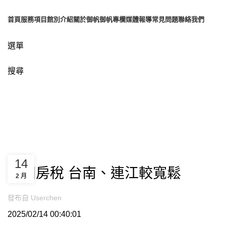
首頁
服務項目
館別介紹
關於御帆
御帆專欄
媒體報導
常見問題
聯絡我們
選單
搜尋
博客
UNCATEGORIZED
14
課囤房稅 台南、連江較寬鬆
2 月
發布自
Userchen
2025/02/14 00:40:01