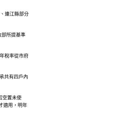
市、連江縣部分
政部所提基準
年稅率從市府
繼承共有四戶內
若空置未使
起才適用，明年