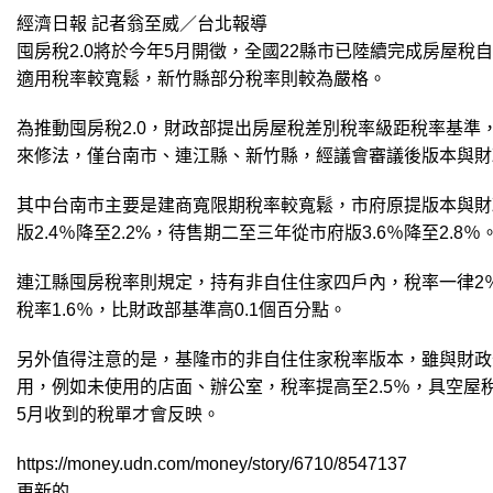
經濟日報 記者翁至威／台北報導
囤房稅2.0將於今年5月開徵，全國22縣市已陸續完成房屋
適用稅率較寬鬆，新竹縣部分稅率則較為嚴格。
為推動囤房稅2.0，財政部提出房屋稅差別稅率級距稅率基
來修法，僅台南市、連江縣、新竹縣，經議會審議後版本與財
其中台南市主要是建商寬限期稅率較寬鬆，市府原提版本與財
版2.4％降至2.2%，待售期二至三年從市府版3.6％降至2.8％
連江縣囤房稅率則規定，持有非自住住家四戶內，稅率一律2
稅率1.6％，比財政部基準高0.1個百分點。
另外值得注意的是，基隆市的非自住住家稅率版本，雖與財政
用，例如未使用的店面、辦公室，稅率提高至2.5％，具空屋
5月收到的稅單才會反映。
https://money.udn.com/money/story/6710/8547137
更新的