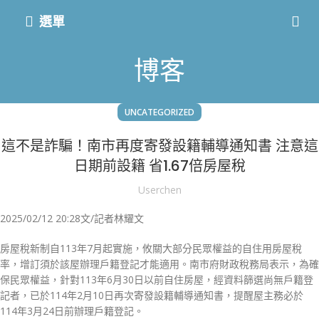
選單
博客
UNCATEGORIZED
這不是詐騙！南市再度寄發設籍輔導通知書 注意這
日期前設籍 省1.67倍房屋稅
Userchen
2025/02/12 20:28
文/記者林耀文
房屋稅新制自113年7月起實施，攸關大部分民眾權益的自住用房屋稅
率，增訂須於該屋辦理戶籍登記才能適用。南市府財政稅務局表示，為確
保民眾權益，針對113年6月30日以前自住房屋，經資料篩選尚無戶籍登
記者，已於114年2月10日再次寄發設籍輔導通知書，提醒屋主務必於
114年3月24日前辦理戶籍登記。