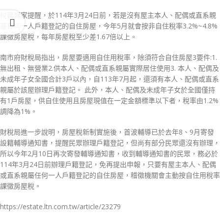
稅務專家提醒，於114年3月24日前，若是沒有屋主本人、配偶或直系親
屬任何一人戶籍登記的自住房屋，今年5月就會按非自住稅率3.2%~4.8%
課徵房屋稅，每年房屋稅至少差1.67倍以上。
南市府財稅局指出，房屋要適用自住用稅率，除須符合自住房屋3要件:1.
無出租、無營業2.供本人、配偶或直系親屬實際居住使用3. 本人、配偶及
未成年子女全國合計3戶以內，自113年7月起，還須有本人、配偶或直系
親屬於該屋辦理戶籍登記。 此外，本人、配偶及未成年子女於全國僅持
有1戶房屋，供自住使用且房屋現值在一定金額標準以下者，稅率由1.2%
調降為1%。
財稅局進一步說明，房屋稅新制實施後，首波輔導已於去年8、9月寄發
設籍輔導通知書，提醒民眾辦理戶籍登記，但尚有部分民眾還沒有辦理，
所以今年2月10日再次寄發輔導通知書，收到輔導通知書的民眾，務必於
114年3月24日前辦理戶籍登記，免再提出申報，只要有屋主本人、配偶
或直系親屬任何一人戶籍登記的自住房屋，稽徵機關會主動按自住用稅率
課徵房屋稅。
https://estate.ltn.com.tw/article/23279