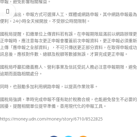
申報，避免影響相關權益。
國稅局指出，申報方式可選擇人工、媒體或網路申報，其中網路申報最為
便利，24小時全天候開放，不受辦公時間限制。
國稅局提醒，扣繳單位上傳資料若有誤，在申報期限屆滿前以網路辦理更
正申報時，應注意每次更正申報會覆蓋前次申報資料，更正申報必須重新
上傳「應申報之全部資料」，不可只傳送更正部分資料，在取得申報成功
訊息後，應核對件數、總額及稅額等數據無誤，才算完成更正申報。
國稅局呼籲扣繳義務人、營利事業及信託受託人務必注意申報期限，避免
逾期而面臨相關處分。
同時，也鼓勵多加利用網路申報，以提高作業效率。
國稅局強調，準時完成申報不僅有助於稅務合規，也能避免發生不必要的
困擾，提醒相關單位提早準備，善用現代化的申報工具。
https://money.udn.com/money/story/6710/8522825