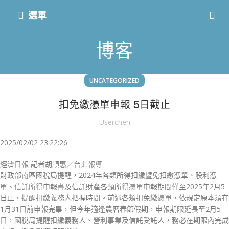
選單
博客
UNCATEGORIZED
扣免繳憑單申報 5日截止
Userchen
2025/02/02 23:22:26
經濟日報 記者胡順惠／台北報導
財政部南區國稅局提醒，2024年各類所得扣繳暨免扣繳憑單、股利憑
單、信託所得申報書及信託財產各類所得憑單申報期間僅至2025年2月5
日止，提醒扣繳義務人把握時間。前述各類扣免繳憑單，依規定原本須在
1月31日前申報完畢，但今年適逢農曆春節假期，申報期限延長至2月5
日，國稅局提醒扣繳義務人、營利事業及信託受託人，務必在期限內完成