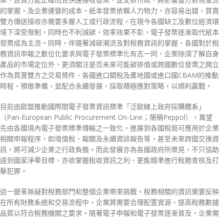
的掌握，及企業運營的成本。紙本發票依賴人力物力，亦容易出錯，買賣
雙方傳送接收亦需要多層人工或行政流程，在現今各國缺工及數位經濟環
境下深受限制，同時也不利減碳，效率效果不彰，電子發票逐漸取代紙本
發票成為主流。同時，伴隨著減碳潮流及對稅務資訊的掌握，各國對於稅
務資訊申報之數位化要求與電子發票標準化有志一同，企業除須了解自身
產品的市場定位外、更須關注是否未來可能碳排值或跨國數位發票之開立
作為買賣雙方之交易條件、各國進口關稅及產地國或進口國CBAM的推動
時程，預做準備，並配合永續發展，採取積極應對策略，以順利贏戰。
目前由歐盟推動國際間電子發票資訊標準「泛歐線上政府採購體系」
（Pan-European Public Procurement On-Line；簡稱Peppol），冀望
先由各國境內電子發票標準傳輸之一致化，進展到各國稅局可應用於企業
相關申報程序，如增值稅、報關及永續資訊報告等，甚至未來跨國交換資
訊，將可減少企業之行政負擔。而此發展亦為各國政府所樂見，不只協助
達到國家淨零目標、亦收掌握稅收資訊之利、更能精準進行稅務查核及打
擊犯罪。
這一變革無疑對稅務部門和整個企業帶來挑戰。稅務相關的資訊需要反映
在所有財務系統和交易流程中，企業將需要合理配置資源，提高稅務數據
品質以符合稅務機關之要求。隨著電子申報和電子發票逐漸普及，企業需