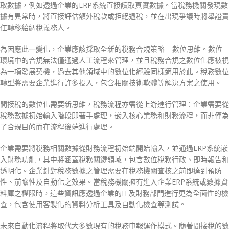
取數據，例如透過企業的ERP系統直接讀取真實數據。當稅務機關發現數
據有異常時，將直接評估額外稅款或拒絕退稅，並在出現爭議時將舉證責
任轉移給納稅義務人。
為因應此一變化，企業應該採取全新的稅務合規策略—數位思維。數位
環境中的合規無法僅通過人工流程來管理，並且稅務合規之數位化應被視
為一項發展契機，過去其他領域中的數位化經驗同樣適用於此。稅務數位
轉型將需要企業進行許多投入，包含相關技術軟體等解決方案之使用。
間接稅的數位化需要新思維，稅務流程亦需從上游進行管理：企業需要從
稅務數據初始輸入階段即著手處理，嵌入核心業務和財務流程，而非僅為
了合規目的而在流程後端進行處理。
企業需要將稅務相關數據從財務流程初始端開始輸入，並通過ERP系統嵌
入財務功能，其中將涵蓋稅務關鍵領域，包含數位稅務行政、即時報告和
透明化。企業針對稅務數據之管理需要在稅務機關查核之前即達到預防
性、前瞻性及自動化之效果。當稅務機關擁有進入企業ERP系統或數據資
料庫之權限時，這些資訊應透過企業的IT及財務部門進行更為全面性的檢
查，包含使用客製化的資料分析工具及自動化檢查等測試。
未來自動化流程將取代大多數現有的稅務申報運作模式。隨著間接稅的數