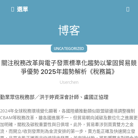
選單
博客
UNCATEGORIZED
關注稅務改革與電子發票標準化趨勢以鞏固貿易競
爭優勢 2025年趨勢解析《稅務篇》
Userchen
勤業眾信稅務部／洪于婷資深會計師、盧國正協理
2024年全球稅務環境變化顯著，各國陸續推動類似歐盟碳邊境調整機制
CBAM等稅務改革，雖各國進展不一，但貿易朝向減碳及數位化之進展更
加明確，關稅及碳稅重要性與日俱增。此外，貿易牽涉到買賣雙方之金
流，而開立/收到發票則為金流安排的第一步，賣方能正確及快速開立發
票，且買方能正確而且快速接收發票，並安排付款，將影響雙方對現金流