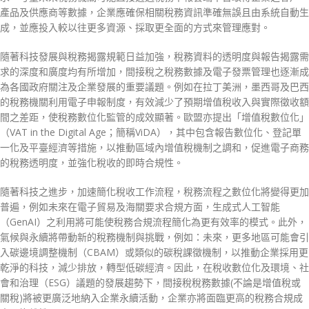
產品及供應商等數據，企業應確保相關稅務資訊準確無誤且由系統自動生
成，並應投入較以往更多資源、採取更全面的方式來管理應對。
隨著科技發展與稅務揭露規範日益加強，稅務資料的透明度與報告揭露需
求的深度和廣度均有所增加，間接稅之稅務數據及電子發票管理也逐漸成
為各國政府關注及企業發展的重要議題。例如在拉丁美洲，墨西哥及巴西
的稅務機關利用電子申報制度，有效減少了預期增值稅收入與實際徵收額
間之差距，使稅務數位化監管的成效顯著。歐盟亦提出「增值稅數位化」
（VAT in the Digital Age；簡稱ViDA），其中包含報告數位化、登記單
一化及平臺經濟等措施，以推動區域內增值稅機制之調和，促進電子商務
的稅務透明度，並強化稅收的即時合規性。
隨著科技之進步，加速簡化稅收工作流程，稅務流程之數位化將變得更加
普遍，例如未來在電子貿易及海關要求合規方面，生成式人工智能
（GenAI）之利用將可能使稅務合規流程簡化為更有效率的模式。此外，
氣候與永續將帶動新的稅務機制與挑戰，例如：未來，更多地區可能會引
入碳邊境調整機制（CBAM）或類似的碳稅課徵機制，以推動企業採用更
乾淨的科技，減少排放，轉型低碳經濟。因此，在稅收數位化及環境、社
會和治理（ESG）議題的發展趨勢下，間接稅稅務數據(不論是增值稅或
關稅)將被更廣泛地納入企業永續活動，企業亦將面臨更高的稅務合規成