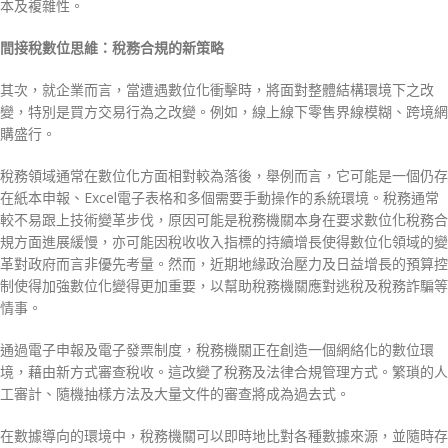
本及複雜性。
間接稅數位思維：稅務合規的新策略
其次，就企業而言，當遭遇數位化衝擊時，將面對整體結構環境下之改
變，特別是買方交易行為之改變。例如，線上線下零售界線模糊、跨境網
購盛行。
稅務領域通常在數位化方面相對較為落後，舉例而言，它可能是一個仍存
在紙本申報、Excel電子表格和多個需要手動操作的系統環境。稅務通常
較不易跟上技術變革步伐，原因可能是稅務機關本身在要求數位化稅務合
規方面進展緩慢，亦可能因稅收收入指標的持續增長使得數位化領域的變
革對政府而言非優先考量。然而，近期地緣政治壓力及日益增長的預算控
制使得加強數位化變得更加重要，以幫助稅務機關應對逃稅及稅務詐騙等
情事。
通過電子申報及電子發票制度，稅務機關正在創造一個網絡化的數位環
境，藉由新方式審查稅收。這改變了稅務及法律合規管理方式。繁瑣的人
工審計、隨機抽樣方法及大量文件的審查將成為過去式。
在數據導向的環境中，稅務機關可以即時地比對各種數據來源，並隨時存