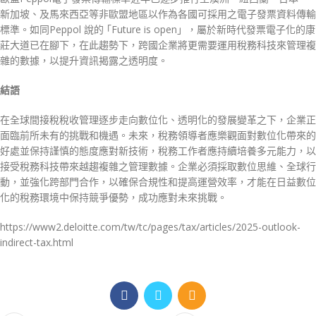
新加坡、及馬來西亞等非歐盟地區以作為各國可採用之電子發票資料傳輸
標準。如同Peppol 說的 ｢Future is open」，屬於新時代發票電子化的康
莊大道已在腳下，在此趨勢下，跨國企業將更需要運用稅務科技來管理複
雜的數據，以提升資訊揭露之透明度。
結語
在全球間接稅稅收管理逐步走向數位化、透明化的發展變革之下，企業正
面臨前所未有的挑戰和機遇。未來，稅務領導者應樂觀面對數位化帶來的
好處並保持謹慎的態度應對新技術，稅務工作者應持續培養多元能力，以
接受稅務科技帶來越趨複雜之管理數據。企業必須採取數位思維、全球行
動，並強化跨部門合作，以確保合規性和提高運營效率，才能在日益數位
化的稅務環境中保持競爭優勢，成功應對未來挑戰。
https://www2.deloitte.com/tw/tc/pages/tax/articles/2025-outlook-
indirect-tax.html