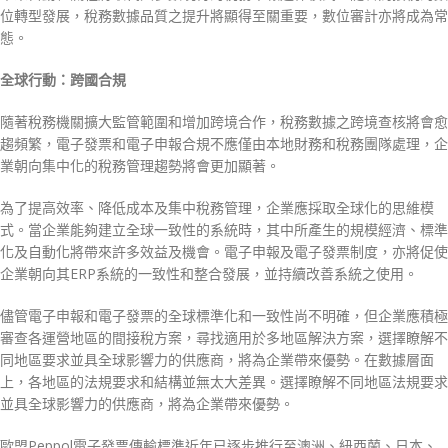
位轉型發展，稅務數據品質之提升將顯得至關重要，數位審計亦將成為常
態。
全球行動：跨國合規
隨著稅務機關擴大監管範圍和增加跨境合作，稅務數據之跨境查核將會愈
趨頻繁，電子發票和電子申報合規不應僅由本地財務和稅務團隊處理，企
業朝向集中化的稅務管理趨勢將會更加顯著。
為了提高效率、降低成本及集中稅務管理，企業應採取全球化的思維模
式。當企業能夠建立全球一致性的系統時，其中所產生的規模經濟、標準
化及自動化將帶來許多效益及機會。電子申報及電子發票制度，亦將促使
企業朝向其ERP系統的一致性和整合發展，並持續改善系統之使用。
儘管電子申報和電子發票的全球標準化和一致性尚不明確，但企業應積極
審查各運營地區的間接稅方案，尋找適用於多地區解決方案，選擇瞭解不
同地區要求並具全球影響力的供應商，將為企業帶來優勢。在數據層面
上，各地區的法規要求和結構並無太大差異。選擇瞭解不同地區法規要求
並具全球影響力的供應商，將為企業帶來優勢。
歐盟Peppol電子發票傳輸標準近年已逐步推行至澳洲、紐西蘭、日本、