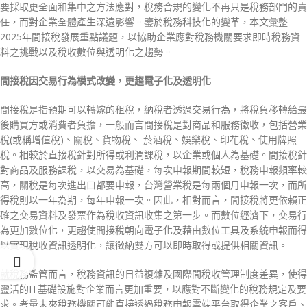
要採取更全面和集中之方法應對，稅務合規的變化不再只是稅務部門的責
任，而對企業全體產生深遠影響。鑒於稅務科技化的變革，本文彙整
2025年間接稅發展重點議題，以協助企業應對稅務機關要求即時稅務資
料之挑戰以及稅收數位與透明化之趨勢。
間接稅因交易行為模式改變，更趨電子化及透明化
間接稅是指預期可以轉嫁的租稅，納稅者透過交易行為，將稅負移轉給最
後購買方或消費者負擔，一般而言間接稅是對商品和服務徵收，包括營業
稅(或稱增值稅)、關稅、貨物稅、 菸酒稅、娛樂稅、印花稅、使用牌照
稅。相較於直接稅針對所得或利潤課稅，以企業或個人為基礎。間接稅針
對商品及服務課稅，以交易為基礎，每次申報期間較短，稅務申報頻率較
高，關稅是每次進出口都要申報，台灣營業稅是每兩個月申報一次，而所
得稅則以一年為期，每年申報一次。因此，相對而言，間接稅將更依賴正
確之交易資料及發票作為稅收資訊收集之第一步。而數位經濟下，交易行
為更加數位化，更趨使間接稅朝向電子化及藉由數位工具及系統申報而得
以實現稅收資訊透明化，讓徵納雙方可以即時取得或提供相關資訊。
就稅務監管而言，稅務資訊的日益複雜及國際間稅收管理制度差異，使得
靈活的IT基礎設施對企業而言更加重要，以應對不斷變化的稅務規定及要
求。考量未來稅務機關可能直接透過稅務申報雲端平台取得企業之客戶、