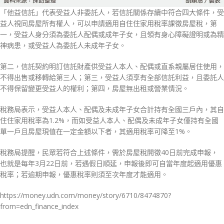
「他益信託」代表受益人非委託人，若信託關係存續中符合四大條件，受
益人視同房屋所有權人，可以申請適用自住住家用稅率課徵房屋稅，第
一，受益人身分須為委託人配偶或成年子女，且領有身心障礙證明或為精
神病患，或受益人為委託人未成年子女。
第二，信託契約明訂信託財產供受益人本人、配偶或直系親屬居住使用，
不得出售或移轉給第三人；第三，受益人須享有全部信託利益，且委託人
不得保留變更受益人的權利；第四，房屋無出租或營業情況。
稅務局表示，受益人本人、配偶及未成年子女合計持有全國三戶內，其自
住住家用稅率為1.2%，而如受益人本人、配偶及未成年子女僅持有全國
單一戶且房屋現值在一定金額以下者，其適用稅率可降至1%。
稅務局提醒，民眾若符合上述條件，需於房屋稅開徵40日前完成申報，
也就是每年3月22日前，若遇假日順延，申報後即可自當年度起適用優惠
稅率；若逾期申報，優惠稅率則須至次年度才能適用。
https://money.udn.com/money/story/6710/8474870?
from=edn_finance_index